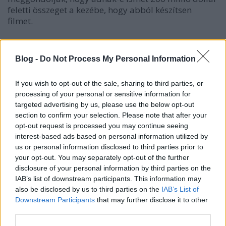
feletti összeget a kezébe, hogy abból készítsen
filmet.
A magányos lovas alapjába véve nem lett volna
rossz, ha tudott volna olyan érzést kelteni, hogy „na,
Blog -
Do Not Process My Personal Information
ezt még nem láttuk”. Nem tudott, sőt… Johnny Depp
karaktere annyira egy másolat volt, hogy aki látta a
If you wish to opt-out of the sale, sharing to third parties, or
Karib tenger filmeket, annak egyből a jó öreg Jack
processing of your personal or sensitive information for
Sparrow jutott eszébe. Ez nem csoda, hiszen egy
targeted advertising by us, please use the below opt-out
kiköpött másolat volt Tonto (egy kicsit gyengébb
section to confirm your selection. Please note that after your
kiadásban).
opt-out request is processed you may continue seeing
interest-based ads based on personal information utilized by
Sajnos nem éreztük, azt, hogy ez a film új, ez a film
us or personal information disclosed to third parties prior to
adni szeretne nekünk valamit. Verbinskitől az
your opt-out. You may separately opt-out of the further
egyetlen bátor lépés, hogy a westernhez nyúlt, mert
disclosure of your personal information by third parties on the
a zsáner haldoklik, és elkél a jó western a népnek. De,
IAB’s list of downstream participants. This information may
amit Tarantino a Djangoból kihozott, azt Verbinski
also be disclosed by us to third parties on the
IAB’s List of
még csak megközelíteni sem tudta.
Downstream Participants
that may further disclose it to other
third parties.