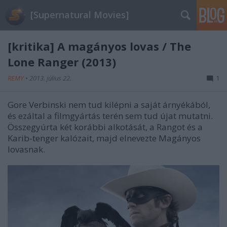
[Supernatural Movies]
[kritika] A magányos lovas / The
Lone Ranger (2013)
REMY
•
2013. július 22.
1
Gore Verbinski nem tud kilépni a saját árnyékából,
és ezáltal a filmgyártás terén sem tud újat mutatni.
Összegyúrta két korábbi alkotását, a Rangot és a
Karib-tenger kalózait, majd elnevezte Magányos
lovasnak.