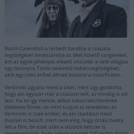
Butch Cavendish a hírhedt bandita a csapata
segítségével lemészárolja az őket követő rangereket,
ám az egyik jelvényes elesett visszatér a való világba
egy bizonyos Tonto nevezetű indián segítségével,
akik együttes erővel állnak bosszút a rosszfiúkon…
Verbinski agyára ment a siker, mert úgy gondolta,
hogy aki egyszer már a csúcson volt, az mindig is ott
lesz. Ha ez így menne, akkor sokan készítenének
tökéletes filmet, de mint tudjuk ez lehetetlen, és
Verbinski is csak ember, és aki ráadásul most
duplán is besült, mert nem elég, hogy óriási bukta
lett a film, de ezek után a stúdiók kétszer is
meggondolják, hogy adnak-e ismét 200 millió dollár