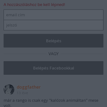
A hozzászóláshoz be kell lépned!
VAGY
doggfather
13 éve
már a rango is csak egy "kalózok animáltan" mese
volt.