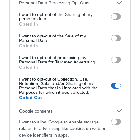
Please note that this website/app uses one or more Google
Personal Data Processing Opt Outs
services and may gather and store information including but
not limited to your visit or usage behaviour. You may click to
I want to opt-out of the Sharing of my
personal data.
grant or deny consent to Google and its third-party tags to
Opted In
use your data for below specified purposes in below Google
consent section.
I want to opt-out of the Sale of my
Personal Data.
Opted In
I want to opt-out of processing my
Personal Data for Targeted Advertising.
Opted In
I want to opt-out of Collection, Use,
A magányos lovas se akciónak, se vígjátéknak, se
Retention, Sale, and/or Sharing of my
kalandfilmnek nem jó. A storyt bő másfél órában
Personal Data that Is Unrelated with the
Purposes for which it was collected.
lehetett volna tálalni, ehelyett majdnem két és fél
Opted Out
órás lett a film. De oké, legyen… viszont akkor ki kéne
tölteni a játékidőt, mert ha egy érdektelen,
Google consents
semmitmondó ökörködés lesz a film, akkor bizony
nagyon kevés nézőnek fog bejönni. Sajnos nagyjából
I want to allow Google to enable storage
related to advertising like cookies on web or
ez is lett a sorsa a filmnek, mert bár volt benne
device identifiers in apps.
néhány ütős poén, meg néha-néha megvillant