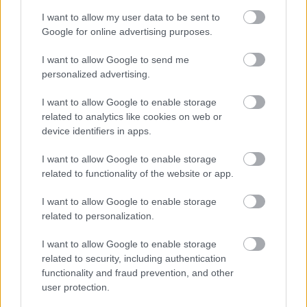
valami, de összességében hatalmas csalódás lett a
I want to allow my user data to be sent to
film, még úgy is, hogy alapból nem voltak nagy
Google for online advertising purposes.
elvárások vele kapcsolatban.
I want to allow Google to send me
No, de a végére egy kis pozitívumot is írok, hogy ne
personalized advertising.
látszódjak szőrösszívűnek. A fényképezés egyszerűen
parádés a filmben, így legalább ezért érdemes
I want to allow Google to enable storage
megnézni. Valamint a színészek közül William
related to analytics like cookies on web or
Fichtner, Armie Hammer is jók voltak. (Deppet nem
device identifiers in apps.
említem meg, mert ő tud ennél sokkal többet is, és
rég nem ilyen gyenge filmekben kéne szerepelnie.)
I want to allow Google to enable storage
Összességében viszont nem több, mint
4/10
, még
related to functionality of the website or app.
akkor sem, ha a film utolsó 15-20 perce végre
mutatott valami értékelhetőt is.
I want to allow Google to enable storage
related to personalization.
I want to allow Google to enable storage
related to security, including authentication
functionality and fraud prevention, and other
Címkék:
akció
kaland
user protection.