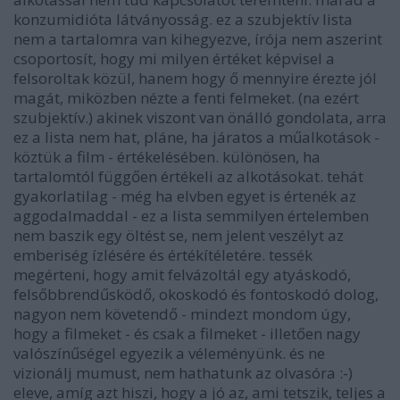
konzumidióta látványosság. ez a szubjektív lista
nem a tartalomra van kihegyezve, írója nem aszerint
csoportosít, hogy mi milyen értéket képvisel a
felsoroltak közül, hanem hogy ő mennyire érezte jól
magát, miközben nézte a fenti felmeket. (na ezért
szubjektív.) akinek viszont van önálló gondolata, arra
ez a lista nem hat, pláne, ha járatos a műalkotások -
köztük a film - értékelésében. különösen, ha
tartalomtól függően értékeli az alkotásokat. tehát
gyakorlatilag - még ha elvben egyet is értenék az
aggodalmaddal - ez a lista semmilyen értelemben
nem baszik egy öltést se, nem jelent veszélyt az
emberiség ízlésére és értékítéletére. tessék
megérteni, hogy amit felvázoltál egy atyáskodó,
felsőbbrendűsködő, okoskodó és fontoskodó dolog,
nagyon nem követendő - mindezt mondom úgy,
hogy a filmeket - és csak a filmeket - illetően nagy
valószínűségel egyezik a véleményünk. és ne
vizionálj mumust, nem hathatunk az olvasóra :-)
eleve, amíg azt hiszi, hogy a jó az, ami tetszik, teljes a