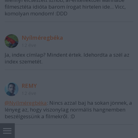
filmesztéta idióta barom írogat hirtelen ide... Vicc,
komolyan mondom! :DDD
Nyílméregbéka
12 éve
Ja, index címlap? Mindent értek. Idehordta a szél az
index szemetét.
REMY
12 éve
@Nyílméregbéka
: Nincs azzal baj ha sokan jönnek, a
lényeg az, hogy viszonylag normális hangnemben
beszélgessünk a filmekről. :D