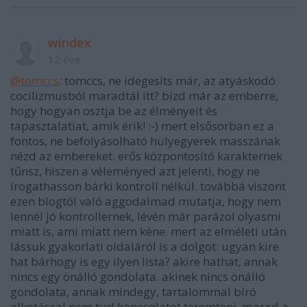
windex
12 éve
@tomccs
: tomccs, ne idegesíts már, az atyáskodó
cocilizmusból maradtál itt? bízd már az emberre,
hogy hogyan osztja be az élményeit és
tapasztalatiat, amik érik! :-) mert elsősorban ez a
fontos, ne befolyásolható hülyegyerek masszának
nézd az embereket. erős központosító karakternek
tűnsz, hiszen a véleményed azt jelenti, hogy ne
írogathasson bárki kontroll nélkül. továbbá viszont
ezen blogtól való aggodalmad mutatja, hogy nem
lennél jó kontrollernek, lévén már parázol olyasmi
miatt is, ami miatt nem kéne. mert az elméleti után
lássuk gyakorlati oldaláról is a dolgot: ugyan kire
hat bárhogy is egy ilyen lista? akire hathat, annak
nincs egy önálló gondolata. akinek nincs önálló
gondolata, annak mindegy, tartalommal bíró
alkotással nem tud kapcsolatot teremteni. marad a