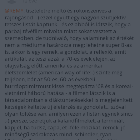
12 éve
@REMY
: tiszteletre méltó és rokonszenves a
rajongásod :-) ezzel együtt egy nagyon szubjektív
tetszés listát kaptunk - és ez abból is látszik, hogy a
párbaj tévéfilm mivolta miatt sokat vesztett a
szemedben. de tudnivaló, hogy valaminek az értékét
nem a médiuma határozza meg: lehetne super 8-as
is, akkor is egy remek. a gondolat, a reflexió, amit
artikulál, az teszi azzá. a 70-es évek elején, az
olajválság előtt, amerika és az amerikai
életszemlélet (american way of life:-) szinte még
teljében, bár az 50-es, 60-as évekbeli
hurráoptimizmust kissé megtépázta '68 és a koreai-
vietnámi háború hatása - a filmen látszik is a
társadalomban a diáktüntetésekkel is megjelenített
kétségek keltette új életérzés és gondolat... szóval
olyan töltése van, amilyen ezen a listán egynek sincs
:-) persze, szeretjük a kalandfilmeket, a terminál,
kapj el, ha tudsz, cápa, et -féle mozikat, remek, jó
minőségű szórakozás mind. schindler, ryan