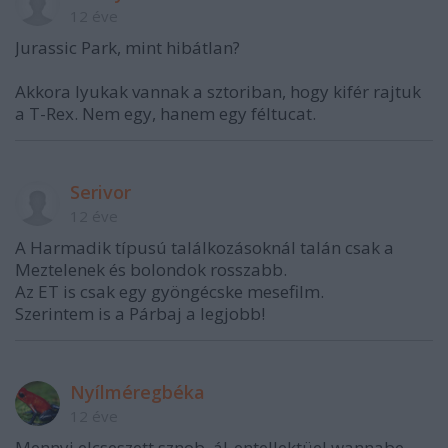
12 éve
Jurassic Park, mint hibátlan?
Akkora lyukak vannak a sztoriban, hogy kifér rajtuk
a T-Rex. Nem egy, hanem egy féltucat.
Serivor
12 éve
A Harmadik típusú találkozásoknál talán csak a
Meztelenek és bolondok rosszabb.
Az ET is csak egy gyöngécske mesefilm.
Szerintem is a Párbaj a legjobb!
Nyílméregbéka
12 éve
Mennyi elcseszett sznob, ál-entellektüel wannabe