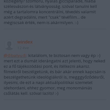
közlegény? szomorú, nyálas giccsparádé, hiába
szélesvászon és látványosság. szóval tanulni kell
még a tartalomra koncentrálni, tévedés valamit
azért degradálni, mert "csak" tévéfilm... de
mégiscsak érték, nem is akármilyen. :-)
windex
12 éve
@♔batyu♔
: kitalálom, te biztosan nem vagy ép :-)
mert ezt a dumát iderángatni azt jelenti, hogy neked
ez a fő tájékozódási pont, és ítélkezni akarsz.
filmekről beszélgetünk, és bár akár ennek kapcsán is
beszélgethetünk ideológiákról is, megggyőződésről,
ilyesmi, de ezt a napi aktuálpolitikai szemetet
idehordani, ehhez gyomor, meg monomániás
csőlátás kell. szóval lazíts! :-)