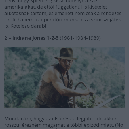
Tény, hogy Spielberg kissé túlfényezte az
amerikaiakat, de ettől függetlenül is kivételes
alkotásnak tartom, és emellett nem csak a rendezés
profi, hanem az operatőri munka és a színészi játék
is. Kötelező darab!
2 –
Indiana Jones 1-2-3
(1981-1984-1989)
Mondanám, hogy az első rész a legjobb, de akkor
rosszul érezném magamat a többi epizód miatt. (No,