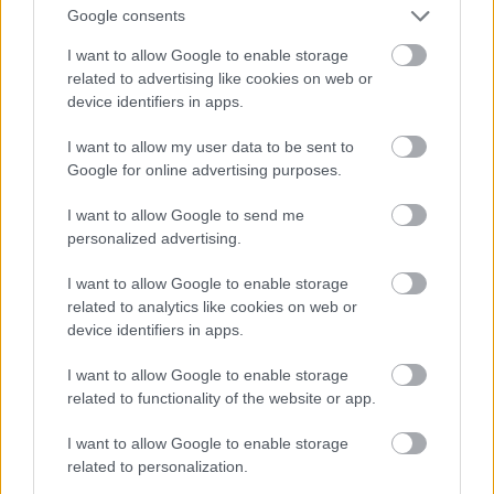
Google consents
I want to allow Google to enable storage
A befektetés megtérülése - Dűne:
related to advertising like cookies on web or
Második rész duplakritika
device identifiers in apps.
I want to allow my user data to be sent to
Google for online advertising purposes.
Watchlistről kihúzva #18 - Indiana Jones
és a sors tárcsája
I want to allow Google to send me
personalized advertising.
I want to allow Google to enable storage
related to analytics like cookies on web or
device identifiers in apps.
blog.hu
facebook
I want to allow Google to enable storage
related to functionality of the website or app.
Szólj hozzá!
I want to allow Google to enable storage
A hozzászóláshoz be kell lépned!
related to personalization.