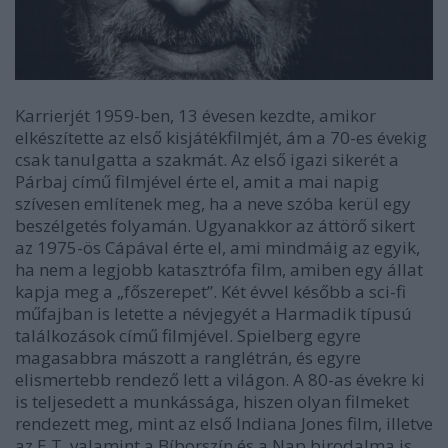
Karrierjét 1959-ben, 13 évesen kezdte, amikor
elkészítette az első kisjátékfilmjét, ám a 70-es évekig
csak tanulgatta a szakmát. Az első igazi sikerét a
Párbaj című filmjével érte el, amit a mai napig
szívesen említenek meg, ha a neve szóba kerül egy
beszélgetés folyamán. Ugyanakkor az áttörő sikert
az 1975-ös Cápával érte el, ami mindmáig az egyik,
ha nem a legjobb katasztrófa film, amiben egy állat
kapja meg a „főszerepet”. Két évvel később a sci-fi
műfajban is letette a névjegyét a Harmadik típusú
találkozások című filmjével. Spielberg egyre
magasabbra mászott a ranglétrán, és egyre
elismertebb rendező lett a világon. A 80-as évekre ki
is teljesedett a munkássága, hiszen olyan filmeket
rendezett meg, mint az első Indiana Jones film, illetve
az E.T. valamint a Bíborszín és a Nap birodalma is