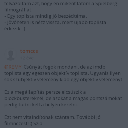
felvázoltam azt, hogy én miként látom a Spielberg
filmográfiát.
- Egy toplista mindig jó beszédtéma.
- Jövőhéten is nézz vissza, mert újabb toplista
érkezik. :)
tomccs
12 éve
@REMY
: Csúnyát fogok mondani, de az imdb
toplista egy egészen objektív toplista. Ugyanis ilyen
sok szubjektív vélemény kiad egy objektív véleményt.
Ez a megállapítás persze elcsúszik a
blockbustereknél, de azokat a magas pontszámokat
pedig tudni kell a helyén kezelni.
Ezt nem vitaindítónak szántam. További jó
filmnézést! :) Szia