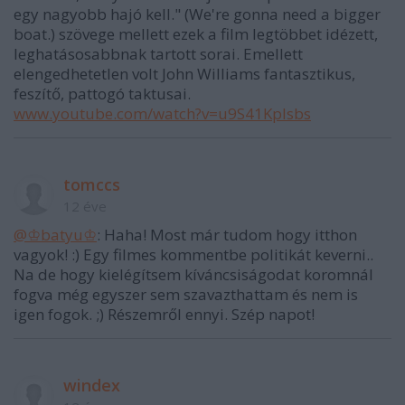
egy nagyobb hajó kell." (We're gonna need a bigger
boat.) szövege mellett ezek a film legtöbbet idézett,
leghatásosabbnak tartott sorai. Emellett
elengedhetetlen volt John Williams fantasztikus,
feszítő, pattogó taktusai.
www.youtube.com/watch?v=u9S41Kplsbs
tomccs
12 éve
@♔batyu♔
: Haha! Most már tudom hogy itthon
vagyok! :) Egy filmes kommentbe politikát keverni..
Na de hogy kielégítsem kíváncsiságodat koromnál
fogva még egyszer sem szavazthattam és nem is
igen fogok. ;) Részemről ennyi. Szép napot!
windex