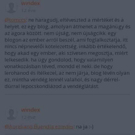
windex
12 éve
@tomccs
: ne haragudj, eltéveszted a mértéket és a
helyet. ez egy blog, amolyan átmenet a magánügy és
az agora között. nem újság, nem újságcikk. egy
blogon az ember arról beszél, ami foglalkoztatja. itt
nincs népnevelői kötelezettség. inkább értékelendő,
hogy akad egy ember, aki szívesen megosztja, miért
lelkesedik. ha úgy gondolod, hogy valamilyen
vonatkozásban téved, mondd el neki. de hogy
lerohanod és ítélkezel, az nem járja, blog lévén olyan
ez, mintha vendég lennél valahol, és nagy dérrel-
dúrral lepocskondiázod a vendéglátást.
windex
12 éve
@Aureliano Buendía ezredes
: na ja :-)