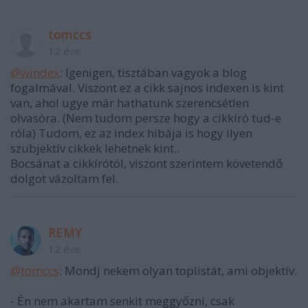
tomccs
12 éve
@windex
: Igenigen, tisztában vagyok a blog
fogalmával. Viszont ez a cikk sajnos indexen is kint
van, ahol ugye már hathatunk szerencsétlen
olvasóra. (Nem tudom persze hogy a cikkíró tud-e
róla) Tudom, ez az index hibája is hogy ilyen
szubjektív cikkek lehetnek kint..
Bocsánat a cikkírótól, viszont szerintem követendő
dolgot vázoltam fel.
REMY
12 éve
@tomccs
: Mondj nekem olyan toplistát, ami objektív.
- Én nem akartam senkit meggyőzni, csak