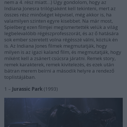
nem a 4. rész miatt…) Úgy gondolom, hogy az
Indiana Jonesra trilógiaként kell tekinteni, mert az
összes rész minőséget képvisel, még akkor is, ha
valamilyen szinten egyre kisebbet. Na már most,
Spielberg ezen filmjei megismertették velük a világ
legbelevalóbb régészprofesszorát, és az ő hatására
sok ember szeretett volna régésszé válni, köztük én
is. Az Indiana Jones filmek megmutatják, hogy
milyen is az igazi kaland film, és megmutatják, hogy
miként kell a zsánert csúcsra járatni. Remek story,
remek karakterek, remek kivitelezés, és ezek után
bátran merem beírni a második helyre a rendező
toplistájában.
1 –
Jurassic Park
(1993)