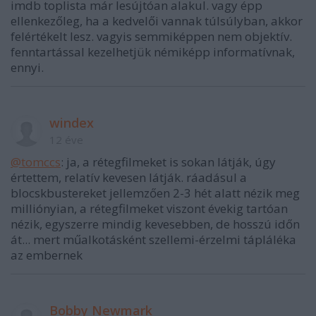
imdb toplista már lesújtóan alakul. vagy épp
ellenkezőleg, ha a kedvelői vannak túlsúlyban, akkor
felértékelt lesz. vagyis semmiképpen nem objektív.
fenntartással kezelhetjük némiképp informatívnak,
ennyi.
windex
12 éve
@tomccs
: ja, a rétegfilmeket is sokan látják, úgy
értettem, relatív kevesen látják. ráadásul a
blocskbustereket jellemzően 2-3 hét alatt nézik meg
milliónyian, a rétegfilmeket viszont évekig tartóan
nézik, egyszerre mindig kevesebben, de hosszú időn
át... mert műalkotásként szellemi-érzelmi tápláléka
az embernek
Bobby Newmark