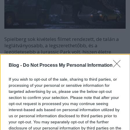
Spielberg sok kivételes filmet rendezett, de talán a
leglátványosabb, a legszerethetőbb, és a
legötletesebb a Jurassic Park volt, hiszen életre
keltette a dinoszauruszokat, de még hozzá hogy…
Spielberg olyan technikai újításokat hozott be a
Blog -
Do Not Process My Personal Information
filmgyártásba, aminek hála leesett a nézők álla,
miközben nézték a filmjét. A Jurassic Park minden
If you wish to opt-out of the sale, sharing to third parties, or
tekintetében hibátlan film, és ezt a többszöri
processing of your personal or sensitive information for
újranézés csak megerősítette bennem. Valahogy így
targeted advertising by us, please use the below opt-out
néz ki egy remekmű, így ha csak ezt rendezte volna
section to confirm your selection. Please note that after your
meg az élete során, akkor is halhatatlanná vált volna.
opt-out request is processed you may continue seeing
KRITIKA
interest-based ads based on personal information utilized by
us or personal information disclosed to third parties prior to
your opt-out. You may separately opt-out of the further
disclosure of your personal information by third parties on the