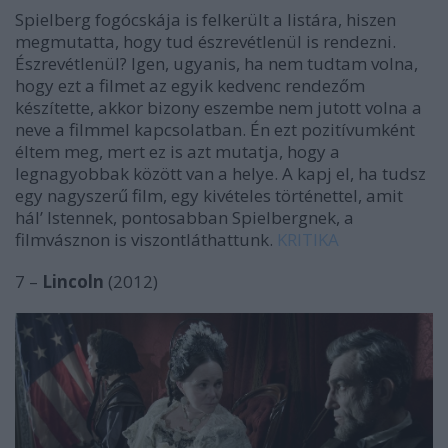
Spielberg fogócskája is felkerült a listára, hiszen
megmutatta, hogy tud észrevétlenül is rendezni.
Észrevétlenül? Igen, ugyanis, ha nem tudtam volna,
hogy ezt a filmet az egyik kedvenc rendezőm
készítette, akkor bizony eszembe nem jutott volna a
neve a filmmel kapcsolatban. Én ezt pozitívumként
éltem meg, mert ez is azt mutatja, hogy a
legnagyobbak között van a helye. A kapj el, ha tudsz
egy nagyszerű film, egy kivételes történettel, amit
hál’ Istennek, pontosabban Spielbergnek, a
filmvásznon is viszontláthattunk.
KRITIKA
7 –
Lincoln
(2012)