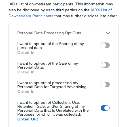
IAB’s list of downstream participants. This information may
also be disclosed by us to third parties on the
IAB’s List of
Címkék:
toplista
toplisták
Downstream Participants
that may further disclose it to other
third parties.
Please note that this website/app uses one or more Google
Personal Data Processing Opt Outs
services and may gather and store information including but
Ajánlott bejegyzések:
not limited to your visit or usage behaviour. You may click to
I want to opt-out of the Sharing of my
personal data.
grant or deny consent to Google and its third-party tags to
Opted In
use your data for below specified purposes in below Google
Budapest Comic Con 2026 - A beszámoló
consent section.
- Vol. 2
I want to opt-out of the Sale of my
Personal Data.
Opted In
I want to opt-out of processing my
Personal Data for Targeted Advertising.
Beetlejuice Beetlejuice - Duplakritika
Opted In
I want to opt-out of Collection, Use,
Retention, Sale, and/or Sharing of my
Personal Data that Is Unrelated with the
Purposes for which it was collected.
Csak egy Toyota Prius - Furiosa: Történet
Opted Out
a Mad Maxből