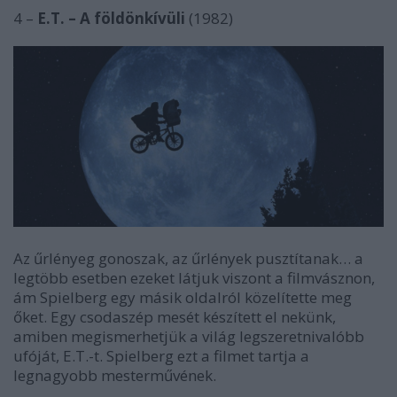
4 –
E.T. – A földönkívüli
(1982)
Az űrlényeg gonoszak, az űrlények pusztítanak… a
legtöbb esetben ezeket látjuk viszont a filmvásznon,
ám Spielberg egy másik oldalról közelítette meg
őket. Egy csodaszép mesét készített el nekünk,
amiben megismerhetjük a világ legszeretnivalóbb
ufóját, E.T.-t. Spielberg ezt a filmet tartja a
legnagyobb mesterművének.