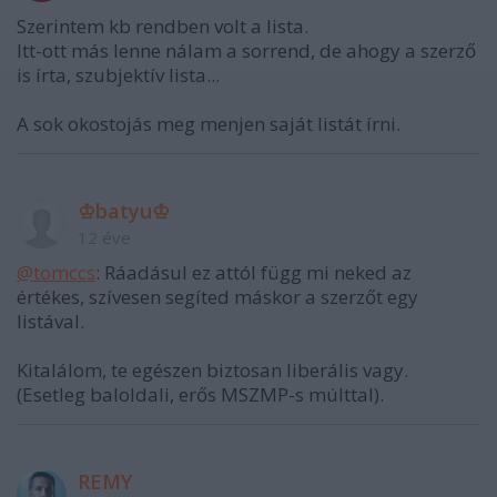
Szerintem kb rendben volt a lista.
Itt-ott más lenne nálam a sorrend, de ahogy a szerző
is írta, szubjektív lista...
A sok okostojás meg menjen saját listát írni.
♔batyu♔
12 éve
@tomccs
: Ráadásul ez attól függ mi neked az
értékes, szívesen segíted máskor a szerzőt egy
listával.
Kitalálom, te egészen biztosan liberális vagy.
(Esetleg baloldali, erős MSZMP-s múlttal).
REMY