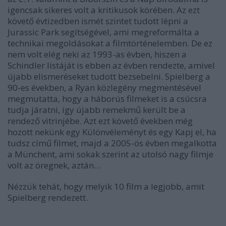
igencsak sikeres volt a kritikusok körében. Az ezt
követő évtizedben ismét szintet tudott lépni a
Jurassic Park segítségével, ami megreformálta a
technikai megoldásokat a filmtörténelemben. De ez
nem volt elég neki az 1993-as évben, hiszen a
Schindler listáját is ebben az évben rendezte, amivel
újabb elismeréseket tudott bezsebelni. Spielberg a
90-es években, a Ryan közlegény megmentésével
megmutatta, hogy a háborús filmeket is a csúcsra
tudja járatni, így újabb remekmű került be a
rendező vitrinjébe. Azt ezt követő években még
hozott nekünk egy Különvéleményt és egy Kapj el, ha
tudsz című filmet, majd a 2005-ös évben megalkotta
a Münchent, ami sokak szerint az utolsó nagy filmje
volt az öregnek, aztán…
Nézzük tehát, hogy melyik 10 film a legjobb, amit
Spielberg rendezett.