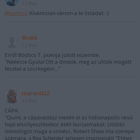
12 éve
@tomccs
: Kíváncsian várom a te listádat. :)
Brukk
12 éve
Erről Bödöcs T. poénja jutott eszembe.
"Nééézze Gyula! Ott a dinóók, meg az ufóók mögött
fészkel a szürkegém..."
marand22
12 éve
CÁPA:
"Quint, a cápavadász meséli el az Indianapolis nevű
hajó elsüllyesztésekor átélt borzalmakat. Utóbbi
monológot maga a színész, Robert Shaw írta szerepe
számára, s Roy Scheider teljesen improvizált "Ehhez