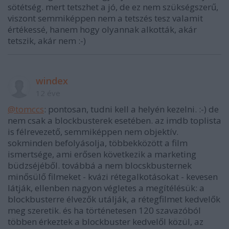
sötétség. mert tetszhet a jó, de ez nem szükségszerű,
viszont semmiképpen nem a tetszés tesz valamit
értékessé, hanem hogy olyannak alkották, akár
tetszik, akár nem :-)
windex
12 éve
@tomccs
: pontosan, tudni kell a helyén kezelni. :-) de
nem csak a blockbusterek esetében. az imdb toplista
is félrevezető, semmiképpen nem objektív.
sokminden befolyásolja, többekközött a film
ismertsége, ami erősen következik a marketing
büdzséjéből. továbbá a nem blocskbusternek
minősülő filmeket - kvázi rétegalkotásokat - kevesen
látják, ellenben nagyon végletes a megítélésük: a
blockbusterre élvezők utálják, a rétegfilmet kedvelők
meg szeretik. és ha történetesen 120 szavazóból
többen érkeztek a blockbuster kedvelől közül, az