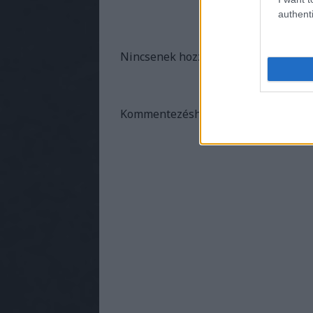
authenti
Nincsenek hozzászólások.
Kommentezéshez
lépj be
, vagy
regis