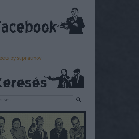
eets by supnatmov