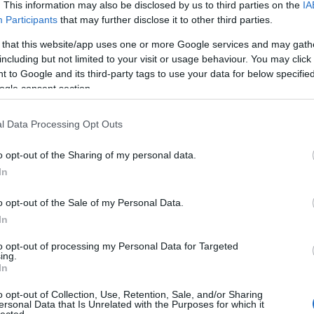
. This information may also be disclosed by us to third parties on the
IA
Participants
that may further disclose it to other third parties.
 that this website/app uses one or more Google services and may gath
including but not limited to your visit or usage behaviour. You may click 
 to Google and its third-party tags to use your data for below specifi
ogle consent section.
l Data Processing Opt Outs
o opt-out of the Sharing of my personal data.
In
alizmus pedig nem állt olyan jól a kezében, mint egy
aminek alkotása látta némi kárát. Mindazonáltal a
o opt-out of the Sale of my Personal Data.
en igényes, szinte minden szempontból korrekt
In
milyen téren sem kiemelkedő, legalább a csalódást
sul a sok képregényfigura között jó, ha néha valódi
to opt-out of processing my Personal Data for Targeted
ing.
In
o opt-out of Collection, Use, Retention, Sale, and/or Sharing
Szólj hozzá!
ersonal Data that Is Unrelated with the Purposes for which it
lected.