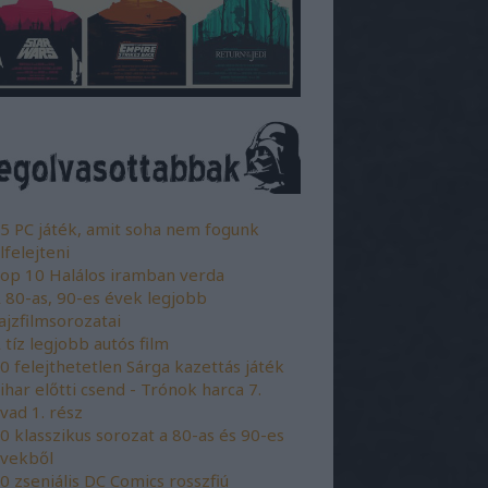
5 PC játék, amit soha nem fogunk
lfelejteni
op 10 Halálos iramban verda
 80-as, 90-es évek legjobb
ajzfilmsorozatai
 tíz legjobb autós film
0 felejthetetlen Sárga kazettás játék
ihar előtti csend - Trónok harca 7.
vad 1. rész
0 klasszikus sorozat a 80-as és 90-es
vekből
0 zseniális DC Comics rosszfiú