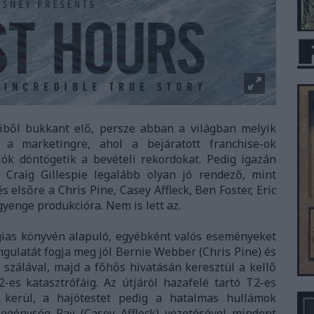
iből bukkant elő, persze abban a világban melyik
t a marketingre, ahol a bejáratott franchise-ok
iók döntögetik a bevételi rekordokat. Pedig igazán
 Craig Gillespie legalább olyan jó rendező, mint
 elsőre a Chris Pine, Casey Affleck, Ben Foster, Eric
gyenge produkcióra. Nem is lett az.
gias könyvén alapuló, egyébként valós eseményeket
ngulatát fogja meg jól Bernie Webber (Chris Pine) és
 szálával, majd a főhős hivatásán keresztül a kellő
-es katasztrófáig. Az útjáról hazafelé tartó T2-es
ba kerül, a hajótestet pedig a hatalmas hullámok
legénység Ray (Casey Affleck) vezetésével mindent