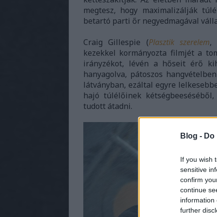
megtesz, hogy maximalizálják túlé
betartó parti őr negyedmagával vál
Craig Gillespie (
Plasztik szerelem
kezekkel kormányozta filmjét a tom
irányzékot, lévén a hőseit érő ki
hanyagolva, pátoszos hangvételben 
látványban, ezáltal egyre lelkesebb
hajó túlélőinek kétségbeeséséből
tudott átadni.
Blog -
Do 
If you wish 
sensitive in
confirm you
continue se
information 
further disc