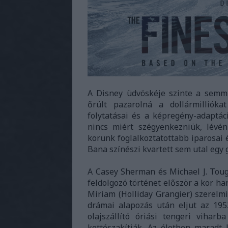
A Disney üdvöskéje szinte a semm
őrült pazarolná a dollármillióka
folytatásai és a képregény-adaptác
nincs miért szégyenkezniük, lévén
korunk foglalkoztatottabb iparosai és
Bana színészi kvartett sem utal egy 
A Casey Sherman és Michael J. Tou
feldolgozó történet először a kor ha
Miriam (Holliday Grangier) szerelmi
drámai alapozás után eljut az 1952
olajszállító óriási tengeri vihar
kettészakítják. Az életben maradt 