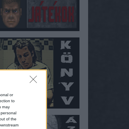
sonal or
ection to
ou may
 personal
out of the
 downstream