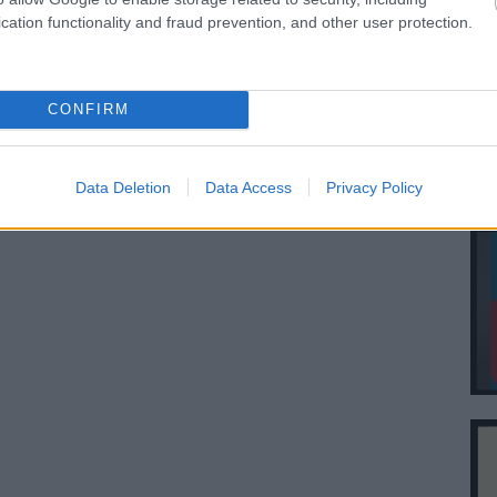
cation functionality and fraud prevention, and other user protection.
CONFIRM
ztrálj
! ‐
Belépés Facebookkal
Data Deletion
Data Access
Privacy Policy