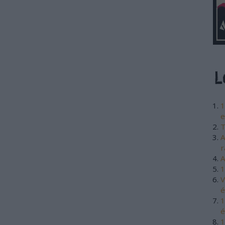
1
e
T
A
r
A
1
V
é
1
é
1