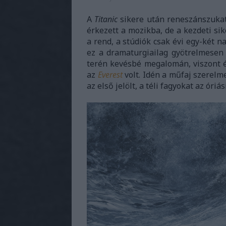
A
Titanic
sikere után reneszánszukat 
érkezett a mozikba, de a kezdeti si
a rend, a stúdiók csak évi egy-két n
ez a dramaturgiailag gyötrelmesen 
terén kevésbé megalomán, viszont é
az
Everest
volt. Idén a műfaj szerelme
az első jelölt, a téli fagyokat az óri