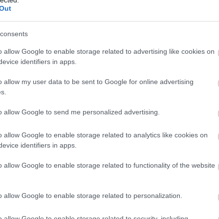
katasztrófa
2010s
Out
consents
o allow Google to enable storage related to advertising like cookies on
evice identifiers in apps.
o allow my user data to be sent to Google for online advertising
s.
to allow Google to send me personalized advertising.
o allow Google to enable storage related to analytics like cookies on
yzés trackback címe:
evice identifiers in apps.
vies.blog.hu/api/trackback/id/8320766
o allow Google to enable storage related to functionality of the website
Kommentek:
o allow Google to enable storage related to personalization.
telmében felhasználói tartalomnak minősülnek, értük a
szolgáltatás
nem vállal, azokat nem ellenőrzi. Kifogás esetén forduljon a blog
sználási feltételekben
és az
adatvédelmi tájékoztatóban
.
o allow Google to enable storage related to security, including