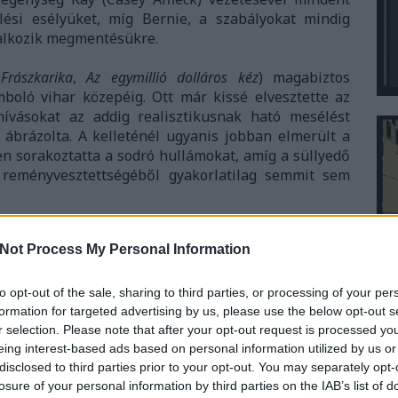
lési esélyüket, míg Bernie, a szabályokat mindig
lalkozik megmentésükre.
,
Frászkarika
,
Az egymillió dolláros kéz
) magabiztos
boló vihar közepéig. Ott már kissé elvesztette az
hívásokat az addig realisztikusnak ható mesélést
ábrázolta. A kelleténél ugyanis jobban elmerült a
en sorakoztatta a sodró hullámokat, amíg a süllyedő
, reményvesztettségéből gyakorlatilag semmit sem
Not Process My Personal Information
to opt-out of the sale, sharing to third parties, or processing of your per
formation for targeted advertising by us, please use the below opt-out s
r selection. Please note that after your opt-out request is processed y
eing interest-based ads based on personal information utilized by us or
disclosed to third parties prior to your opt-out. You may separately opt-
losure of your personal information by third parties on the IAB’s list of