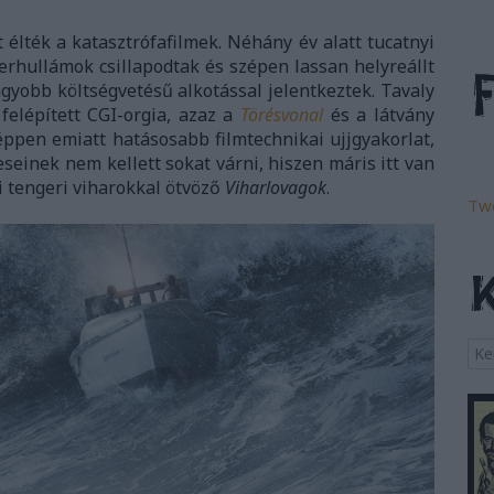
élték a katasztrófafilmek. Néhány év alatt tucatnyi
kerhullámok csillapodtak és szépen lassan helyreállt
agyobb költségvetésű alkotással jelentkeztek. Tavaly
felépített CGI-orgia, azaz a
Törésvonal
és a látvány
ppen emiatt hatásosabb filmtechnikai ujjgyakorlat,
seinek nem kellett sokat várni, hiszen máris itt van
ási tengeri viharokkal ötvöző
Viharlovagok
.
Tw