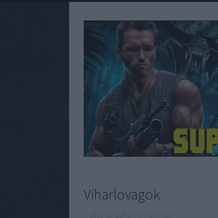
Viharlovagok
2016. január 27.
-
Fincherista