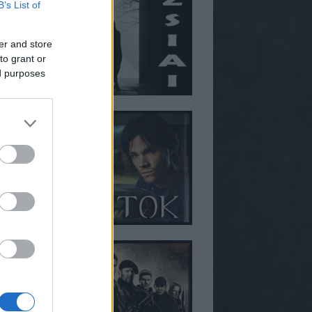
B’s List of
er and store
to grant or
ed purposes