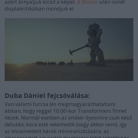
azért árnyaljuk kicsit a képet.
A Múmia
után ismét
duplakritikában mondjuk el.
Duba Dániel fejcsóválása:
Van valami furcsa (és megmagyarázhatatlan)
abban, hogy reggel 10:00-kor Transformers filmet
nézek. Normál esetben az ember ilyesmire csak késő
délután, kora este vetemedik (vagy akkor sem), így
az elszenvedett károk minimalizálására, az
elszenesedett agysejtek mentésére több lehetősége