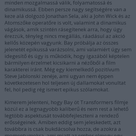
minden mozgalmassá válik, folyamatossá és
dinamikussá. Ebben persze nagy segítségére van a
keze alá dolgozó Jonathan Sela, aki a John Wick és az
Atomszőke operatőre is volt, valamint a dinamikus
vágások, amik szintén rásegítenek arra, hogy úgy
érezzük, tényleg nincs megállás, ráadásul az akció
kellős közepén vagyunk. Bay próbálja az összes
jelenetét epikussá varázsolni, ami valamiért úgy sem
idegesítő és úgy is működik, hogy igazából képtelen
bármilyen érzelmet kicsikarni a nézőből a film
karakterei iránt. Még egy kiemelkedő pozitívum
Steve Jablonski zenéje, ami ugyan nem éppen
következetesen hol teljesen új dallamokat vonultat
fel, hol pedig rég ismert epikus szólamokat.
Kimerem jelenteni, hogy Bay öt Transformers filmje
közül ez a legnagyobb kaliberű és nem rest a lehető
legtöbb aspektusát továbbfejleszteni a rendező
erősségeinek. Amiben eddig sem jeleskedett, azt
továbbra is csak bukdácsolva hozza, de azokra a
momentumokra, ami miatt az ember elmegy egy