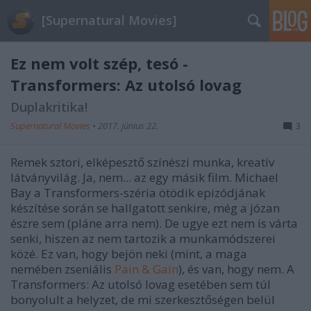
[Supernatural Movies]
Ez nem volt szép, tesó -
Transformers: Az utolsó lovag
Duplakritika!
Supernatural Movies
•
2017. június 22.
3
Remek sztori, elképesztő színészi munka, kreatív
látványvilág. Ja, nem... az egy másik film. Michael
Bay a Transformers-széria ötödik epizódjának
készítése során se hallgatott senkire, még a józan
észre sem (pláne arra nem). De ugye ezt nem is várta
senki, hiszen az nem tartozik a munkamódszerei
közé. Ez van, hogy bejön neki (mint, a maga
nemében zseniális
Pain & Gain
), és van, hogy nem. A
Transformers: Az utolsó lovag
esetében sem túl
bonyolult a helyzet, de mi szerkesztőségen belül