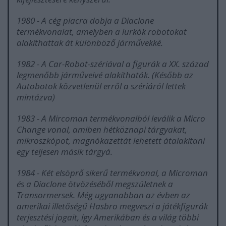
1980
- A cég piacra dobja a
Diaclone
termékvonalat, amelyben a lurkók robotokat
alakíthattak át különböző járművekké.
1982
- A
Car-Robot
-szériával a figurák a XX. század
legmenőbb járműveivé alakíthatók. (Később az
Autobot
ok közvetlenül erről a szériáról lettek
mintázva)
1983
- A Mircoman termékvonalból leválik a
Micro
Chang
e vonal, amiben hétköznapi tárgyakat,
mikroszkópot, magnókazettát lehetett átalakítani
egy teljesen másik tárgyá.
1984
- Két elsöprő sikerű termékvonal, a Microman
és a Diaclone ötvözéséből megszületnek a
Transormers
ek. Még ugyanabban az évben az
amerikai illetőségű
Hasbro
megveszi a játékfigurák
terjesztési jogait, így Amerikában és a világ többi