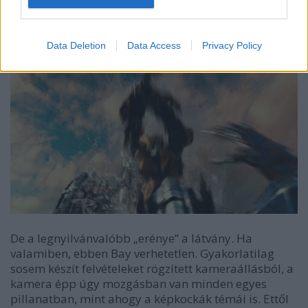
berántson minket a világába, ami, elismerem, nem
egy egyszerű dolog, akkor csak fél óránként
pillantunk az óránkra, hogy ez mégis meddig tart
Data Deletion
Data Access
Privacy Policy
még.
De a legnyilvánvalóbb „erénye” a látvány. Ha
valamiben, ebben Bay verhetetlen. Gyakorlatilag
sosem készít felvételeket rögzített kameraállásból, a
kamera épp úgy mozgásban van minden egyes
pillanatban, mint ahogy a képkockák témái is. Ettől