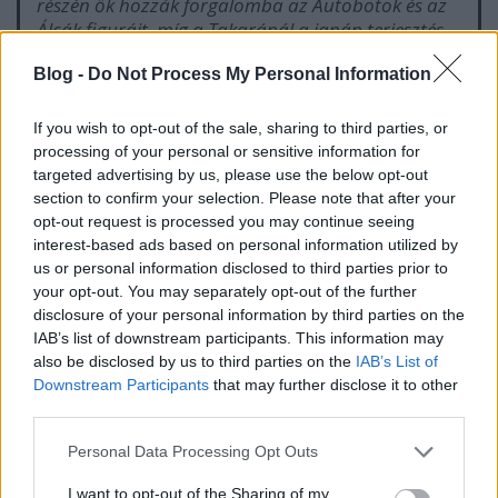
részén ők hozzák forgalomba az
Autobotok
és az
Álcák
figuráit, míg a Takaránál a japán terjesztés
jogai maradnak. Az egyik figurát egy Walther P38-
Blog -
Do Not Process My Personal Information
as pisztollyá lehetett alakítani, ő volt Megatron.
Egy másik sikeres figurából egy Kenworth K100
teherautó alakult, az ő dobozára az volt írva,
If you wish to opt-out of the sale, sharing to third parties, or
Optimus Prime.
processing of your personal or sensitive information for
targeted advertising by us, please use the below opt-out
1984-től napjainkig
- Generation 1 - A játékokkal
section to confirm your selection. Please note that after your
párhuzamosan képregények és rajzfilmek kezdték
opt-out request is processed you may continue seeing
bővíteni a Transformers-univerzumot, amiket a
interest-based ads based on personal information utilized by
us or personal information disclosed to third parties prior to
Marvel vett a szárnyai alá, mindeközben a
your opt-out. You may separately opt-out of the further
termékpaletta elképesztő gyorsasággal bővült.
disclosure of your personal information by third parties on the
Innentől nem volt megállás. Jött a Generation 2, a
IAB’s list of downstream participants. This information may
Beast Wars és Beast Machines, a Dreamwave
also be disclosed by us to third parties on the
IAB’s List of
Productions-féle új történeti szál, mígnem eljött...
Downstream Participants
that may further disclose it to other
third parties.
2003
- Don Murphy producer és a Hasbro összeül,
hogy beszéljenek egy jövőbeni G.I. Joe film
Please note that this website/app uses one or more Google
Personal Data Processing Opt Outs
lehetőségéről, de változtatnak a terveken, és ezzel
services and may gather and store information including but
megszületnek az élő szereplős Transformers film
not limited to your visit or usage behaviour. You may click to
I want to opt-out of the Sharing of my