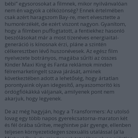
bébi” egysorosokat a filmnek, mikor nyilvánvalóan
nem én vagyok a célközönség? Ennek értelmében
csak azért haragszom Bay-re, mert elvesztette a
humorérzékét, de ezért viszont nagyon. Gyanítom,
hogy a filmben puffogtatott, a fentiekhez hasonló
beszólásokat már a most tizenéves energiaital-
generáció is kínosnak érzi, pláne a szintén
célkeresztben lévő huszonévesek. Az egész film
nyelvezete botrányos, magába sűríti az összes
Kinder Maxi King és Fanta reklámok minden
félremarketingelt szava járását, aminek
következtében adott a lehetőség, hogy ártatlan
porontyaink olyan idegesítő, anyaszomorító kis
ördögfiókákká váljanak, amilyenek pont nem
akarjuk, hogy legyenek.
D
e az még hagyján, hogy a
Transformers: Az utolsó
lovag
egy több napos gyerekcsatorna-maraton két
és fél órába sűrítve, meghintve pár gyenge, ellenben
teljesen környezetidegen szexuális utalással (a'la