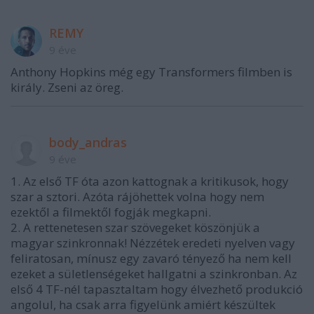
REMY
9 éve
Anthony Hopkins még egy Transformers filmben is
király. Zseni az öreg.
body_andras
9 éve
1. Az első TF óta azon kattognak a kritikusok, hogy
szar a sztori. Azóta rájöhettek volna hogy nem
ezektől a filmektől fogják megkapni.
2. A rettenetesen szar szövegeket köszönjük a
magyar szinkronnak! Nézzétek eredeti nyelven vagy
feliratosan, mínusz egy zavaró tényező ha nem kell
ezeket a sületlenségeket hallgatni a szinkronban. Az
első 4 TF-nél tapasztaltam hogy élvezhető produkció
angolul, ha csak arra figyelünk amiért készültek