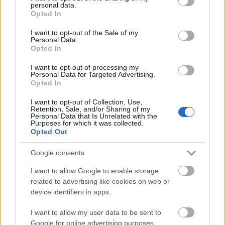
personal data.
tervei.
grant or deny consent to Google and its third-party tags to
Opted In
use your data for below specified purposes in below Google
2004
- rácsörögnek Steven Spielbergre, aki nagy
consent section.
I want to opt-out of the Sale of my
rajongója volt a játékoknak és a képregénynek, így
Personal Data.
Opted In
beszéll a projektbe, mint executive producer.
I want to opt-out of processing my
2005
- Michael Bay lepattintja a rendezés
Personal Data for Targeted Advertising.
lehetőségét, mert egyszerűen nevetségesnek tartja
Opted In
a egész Transformers sztorit. Nem sokkal utána
I want to opt-out of Collection, Use,
ellátogat a Hasbro főhadiszállására, ahol khm…
Retention, Sale, and/or Sharing of my
inspirálódik és végül elvállalja a rendezést.
Personal Data that Is Unrelated with the
Purposes for which it was collected.
Opted Out
2007
- A mozikban a Transformers - IMDb 7,1/10
:DDD
Google consents
I want to allow Google to enable storage
related to advertising like cookies on web or
Mikesi Tomi berzenkedése:
device identifiers in apps.
Minden néző számára javaslom, hogy tekintsen el
teljes mértékben a film történetétől, a szavaktól,
I want to allow my user data to be sent to
amik a szereplők száján kijönnek, mert ezek bizony
Google for online advertising purposes.