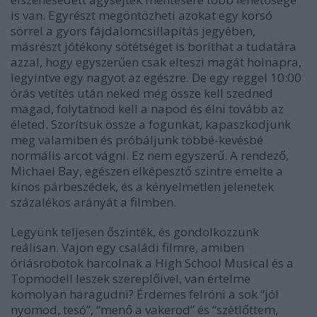
is van. Egyrészt megöntözheti azokat egy korsó
sörrel a gyors fájdalomcsillapítás jegyében,
másrészt jótékony sötétséget is boríthat a tudatára
azzal, hogy egyszerűen csak elteszi magát holnapra,
legyintve egy nagyot az egészre. De egy reggel 10:00
órás vetítés után neked még össze kell szedned
magad, folytatnod kell a napod és élni tovább az
életed. Szorítsuk össze a fogunkat, kapaszkodjunk
meg valamiben és próbáljunk többé-kevésbé
normális arcot vágni. Ez nem egyszerű. A rendező,
Michael Bay, egészen elképesztő szintre emelte a
kínos párbeszédek, és a kényelmetlen jelenetek
százalékos arányát a filmben.
Legyünk teljesen őszinték, és gondolkozzunk
reálisan. Vajon egy családi filmre, amiben
óriásrobotok harcolnak a
High School Musical
és a
Topmodell leszek
szereplőivel, van értelme
komolyan haragudni? Érdemes felróni a sok “jól
nyomod, tesó”, “menő a vakerod” és “szétlőttem,