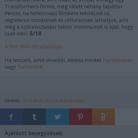
Transformers-filmre, még rátett néhány lapáttal.
Persze, ha hétköznapi filmként tekintünk rá,
végtelenül ostobának és céltalannak láthatjuk, ami
még a szórakoztatási faktor minimumát is épp, hogy
csak eléri.
5/10
A film MAFAB adatlapja
Ha tetszett, amit olvastál, kövess minket
Facebookon
vagy
Twitteren
!
Címkék:
sci-fi
akció
2010s
duplakritika
Ajánlott bejegyzések: