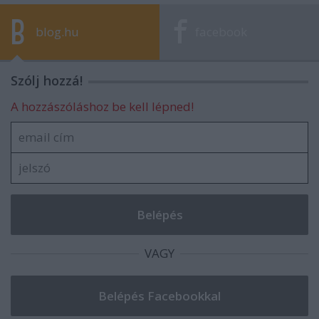
blog.hu
facebook
Szólj hozzá!
A hozzászóláshoz be kell lépned!
VAGY