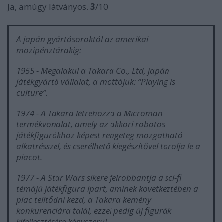
Ja, amúgy látványos.
3
/10
A japán gyártósoroktól az amerikai
mozipénztárakig:
1955
- Megalakul a
Takara Co., Ltd
, japán
játékgyártó vállalat, a mottójuk: “Playing is
culture”.
1974
- A Takara létrehozza a
Microman
termékvonalat, amely az akkori robotos
játékfigurákhoz képest rengeteg mozgatható
alkatrésszel, és cserélhető kiegészítővel tarolja le a
piacot.
1977
- A Star Wars sikere felrobbantja a sci-fi
témájú játékfigura ipart, aminek következtében a
piac telítődni kezd, a Takara kemény
konkurenciára talál, ezzel pedig új figurák
kifejlesztésére kényszerül.