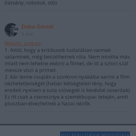
(látvány, robotok, stb).
Duba Dániel
9 éve
@body_andras
:
1. Attól, hogy a kritikusok tudatában vannak
valaminek, még beszélhetnek róla. Nem mintha más
miatt nem lehetne ekézni a filmet, de itt a sztori szál
messze viszi a prímet.
2. Kár lenne csupán a szinkron nyakába varrni a film
nézhetetlenségét (habár kétségtelen tény, hogy
eredeti nyelven a suta szövegek is kevésbé zavaróak).
Ez itt csak a cseresznye a szemétkupac tetején, amit
pluszban élvezhetnek a hazai nézők.
SÜTI BEÁLLÍTÁSOK MÓDOSÍTÁSA