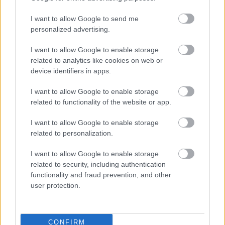
élvezhetetlenné teszik a mozit. Tekintsünk inkább Az
utolsó lovagra, mint egy ősi ereklyére, amit csak
I want to allow Google to send me
nagy odafigyeléssel és gondoskodással lehet
personalized advertising.
értékelni. Ha lehántjuk a kibogozhatatlan
I want to allow Google to enable storage
történetszálakat, mellőzzük a Michael Bay szintjén is
related to analytics like cookies on web or
nevetséges párbeszédeket, megfelejtkezünk a
device identifiers in apps.
céltalanul berángatott karakterek tucatjairól és arról
a vitathatatlan tényről, hogy a film története
I want to allow Google to enable storage
céltalanul és minden különösebb ok nélkül sehová
related to functionality of the website or app.
sem tart, akkor nem marad más, csak a pucér akció-
orgia. Mert, kérem szépen, hölgyeim is uraim, ha
I want to allow Google to enable storage
ilyen műértéssel fordulunk eme alkotás felé,
related to personalization.
megláthatjuk, hogy mik is a film valódi értékei. A
film vicces, igen, komolyan mondom, jó poénok is
I want to allow Google to enable storage
vannak benne és rengeteg easter egg, előre- és
related to security, including authentication
visszautalás. A két és fél órás játékidő pedig csak
functionality and fraud prevention, and other
pillanatokra ül le, amikor a szereplők megpróbálnak
user protection.
a sikítozáson és ordibáláson túl valami érdemi
színészi aktivitást felmutatni, természetesen
sikertelenül. Szóval, ha engedjük, hogy a film
CONFIRM