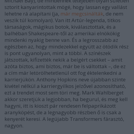
Michael Bay), de mindennek tetejében olyan sületlen
sztorit kanyarintottak mögé, hogy lassan egy vallást
lehetne rá alapítani (ja,
már megcsinálták
, de nem
veszik túl komolyan). Van itt Artúr-legenda, titkos
társaságok, mágikus botok, kiválasztottak, és a
balhéban Shakespeare-től az amerikai elnökökig
mindenki nyakig benne van. És a legrosszabb az
egészben az, hogy mindezekkel együtt az ötödik rész
is pont ugyanolyan, mint a többi.
A színészek
játszottak, kifizették nekik a beígért csekket – amit
azóta biztos, ami biztos, már be is váltottak –, de ez
a cím már letörölhetetlenül ott fog éktelenkedni a
karrierjükön. Anthony Hopkins neve újabban szinte
kivétel nélkül a karriergyilkos jelzővel azonosítható,
ezt a trendet most sem töri meg. Mark Wahlberget
akkor szeretjük a legjobban, ha begurul, és meg kell
hagyni, itt is kioszt pár rendesen felpaprikázott
aranyköpést, de a legnagyobb részben ő is csak a
kenyerét keresi. A legújabb Transformers fárasztó,
nagyon.