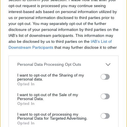
opt-out request is processed you may continue seeing
A következő képsorokon a
Vérebet
láthatjuk, ahogy
interest-based ads based on personal information utilized by
Beric Dondarrion
csapatával egy elhagyatott
us or personal information disclosed to third parties prior to
házban húzzák meg magukat. A Véreb örök
your opt-out. You may separately opt-out of the further
cinizmusa és szkeptikus hozzáállása csődöt mond,
disclosure of your personal information by third parties on the
mikor a Bericet többször is feltámasztó pap
IAB’s list of downstream participants. This information may
odahívja őt a tűzhöz és arra kéri, hogy mondja el, mit
also be disclosed by us to third parties on the
IAB’s List of
lát a lángokban. A Véreb arcára őszinte döbbenet ül
Downstream Participants
that may further disclose it to other
ki, mikor valós dolgokat lát a tűzben. Elmondja, hogy
third parties.
holtak ezrei vonulnak ott, ahol a tenger és a Fal
Please note that this website/app uses one or more Google
Personal Data Processing Opt Outs
találkozik, egy nyílhegy alakú magaslat tövében.
services and may gather and store information including but
Valószínűleg az Árnyéktoronyról van szó, a két
not limited to your visit or usage behaviour. You may click to
I want to opt-out of the Sharing of my
tengerparti vár közül az található egy hegység
personal data.
grant or deny consent to Google and its third-party tags to
lábánál.
Opted In
use your data for below specified purposes in below Google
consent section.
I want to opt-out of the Sale of my
Végül pedig
Daenerys
kiköt Sárkánykőnél, aminek ő
Personal Data.
is és mi is nagyon örülünk, aztán, hosszan láthatjuk,
Opted In
hogy továbbra is nagyon elégedett. Aztán
megkérdezi Tyriont, hogy, na kezdhetjük?
I want to opt-out of processing my
Personal Data for Targeted Advertising.
Opted In
Én személy szerint jobban örültem volna neki, ha ezt