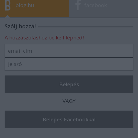
blog.hu
facebook
Szólj hozzá!
A hozzászóláshoz be kell lépned!
VAGY