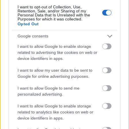
a kérdést már a rész elején felteszi. Az epizódra a
I want to opt-out of Collection, Use,
Retention, Sale, and/or Sharing of my
már megszokott hihetetlen minőség jellemző. A
Personal Data that Is Unrelated with the
Trónok harca kapcsán jogos az észrevétel, hogy
Purposes for which it was collected.
Opted Out
technikai szempontból a sorozatok utolérték
mozifilmeket. Ebben a részben ugyan elmaradnak a
Google consents
nagy csaták, véres összecsapások, de a legtöbb
sereg elfoglalja pozícióját és készül az
I want to allow Google to enable storage
összecsapásra. Míg a déliek még a saját
related to advertising like cookies on web or
problémáikkal vannak elfoglalva, addig az északiak
device identifiers in apps.
már észbe kaptak, hogy azok semmit sem
számítanak, ha a Mások átjutnak a Falon.
I want to allow my user data to be sent to
Google for online advertising purposes.
Azért néhány érdekes dolgot ebben a viszonylag
nyugodt részben is megtudtunk. Cersei Királyvárba
I want to allow Google to send me
hívatta Jont, hogy esküdjön fel neki, bár ezt
personalized advertising.
valószínűleg ő sem gondolta komolyan. Arya
I want to allow Google to enable storage
bevallása szerint pontosan oda tart, hogy megölje
related to analytics like cookies on web or
Cerseit, akinek Euron becses ajándékot ígér. Jon
device identifiers in apps.
pedig, amennyiben megkapja Sam üzenetét,
várhatóan minden további nélkül Sárkánykő felé