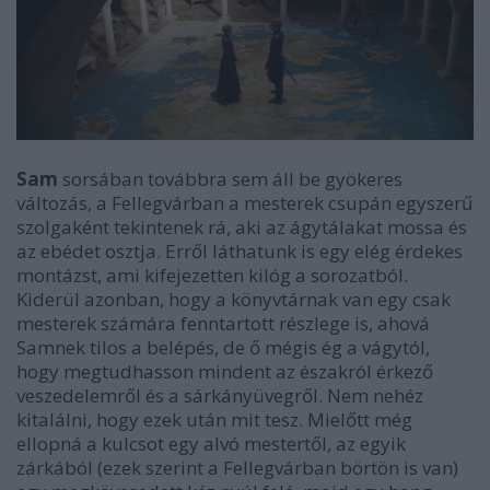
Sam
sorsában továbbra sem áll be gyökeres
változás, a Fellegvárban a mesterek csupán egyszerű
szolgaként tekintenek rá, aki az ágytálakat mossa és
az ebédet osztja. Erről láthatunk is egy elég érdekes
montázst, ami kifejezetten kilóg a sorozatból.
Kiderül azonban, hogy a könyvtárnak van egy csak
mesterek számára fenntartott részlege is, ahová
Samnek tilos a belépés, de ő mégis ég a vágytól,
hogy megtudhasson mindent az északról érkező
veszedelemről és a sárkányüvegről. Nem nehéz
kitalálni, hogy ezek után mit tesz. Mielőtt még
ellopná a kulcsot egy alvó mestertől, az egyik
zárkából (ezek szerint a Fellegvárban börtön is van)