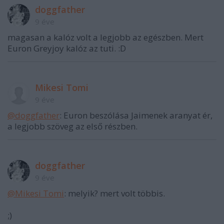
doggfather
9 éve
magasan a kalóz volt a legjobb az egészben. Mert
Euron Greyjoy kalóz az tuti. :D
Mikesi Tomi
9 éve
@doggfather
: Euron beszólása Jaimenek aranyat ér,
a legjobb szöveg az első részben.
doggfather
9 éve
@Mikesi Tomi
: melyik? mert volt többis.
;)