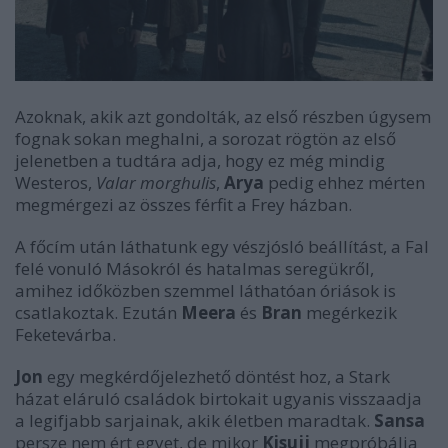
Azoknak, akik azt gondolták, az első részben úgysem
fognak sokan meghalni, a sorozat rögtön az első
jelenetben a tudtára adja, hogy ez még mindig
Westeros,
Valar morghulis
,
Arya
pedig ehhez mérten
megmérgezi az összes férfit a Frey házban.
A főcím után láthatunk egy vészjósló beállítást, a Fal
felé vonuló Másokról és hatalmas seregükről,
amihez időközben szemmel láthatóan óriások is
csatlakoztak. Ezután
Meera
és
Bran
megérkezik
Feketevárba.
Jon
egy megkérdőjelezhető döntést hoz, a Stark
házat eláruló családok birtokait ugyanis visszaadja
a legifjabb sarjainak, akik életben maradtak.
Sansa
persze nem ért egyet, de mikor
Kisujj
megpróbálja