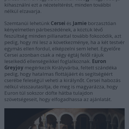
kihasználni ezt a nézeteltérést, minden további
nélkül elzavarja.
Szemtanúi lehetünk
Cersei
és
Jamie
borzasztóan
kényelmetlen párbeszédének, a köztük lévő
feszültség minden pillanattal tovább fokozódik, azt
pedig, hogy mi lesz a következménye, ha a két testvér
egymás ellen fordul, elképzelni sem lehet. Egyelőre
Cersei azonban csak a négy égtáj felől rájuk
leselkedő ellenségeikkel foglalkoznak.
Euron
Greyjoy
megérkezik Királyvárba, feltett szándéka
pedig, hogy hatalmas flottájáért és segítségéért
cserébe feleségül veheti a királynőt. Cersei habozás
nélkül visszautasítja, de meg is magyarázza, hogy
Euron túl sokszor döfte hátba tulajdon
szövetségeseit, hogy elfogadhassa az ajánlatát.