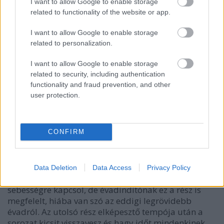
I want to allow Google to enable storage
veszi, ahol egy hegynyi sárkányüveg található. Jorah
related to functionality of the website or app.
Mormont Fellegvárban raboskodik és egyre inkább
szüksége lenne arra az ellenszerre.
I want to allow Google to enable storage
related to personalization.
I want to allow Google to enable storage
related to security, including authentication
functionality and fraud prevention, and other
user protection.
CONFIRM
Data Deletion
Data Access
Privacy Policy
Remélhetően a következő rész kicsit nagyobb
sebességre kapcsol, de évadindítónak ez a rész is
megfelelt, hiába van szó az eddigi legrövidebb
évadról. Az utolsó rész elképesztő tempója után a
sorozat kicsit visszavesz és hagy időt mindenkinek,