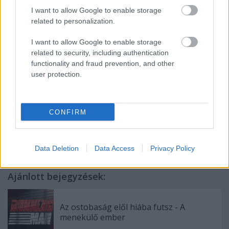
I want to allow Google to enable storage
Ha van film, ami remake-ért kiált, akkor a
related to personalization.
Fantasztikus utazás az. Amíg viszont várunk az
újrázásra, illik bepótolni a 66-os verziót, mert hiába
I want to allow Google to enable storage
related to security, including authentication
egy 52 éves alkotásról beszélünk, a szórakozás
functionality and fraud prevention, and other
garantált.
7,5/10
user protection.
CONFIRM
Címkék:
sci-fi
kaland
1960s
RPO
Data Deletion
Data Access
Privacy Policy
Ajánlott bejegyzések:
Az ostobaság elől hiába futsz - A
menekülő ember