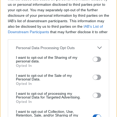
személy szervezetébe is eléggé beteges, de
us or personal information disclosed to third parties prior to
mindemellett rettentő izgalmas is. Bár a filmet a 60-
your opt-out. You may separately opt-out of the further
as évek közepén forgatták le, és mai szemmel nézve
disclosure of your personal information by third parties on the
igencsak ingerszegény képi világgal képes
IAB’s list of downstream participants. This information may
bemutatni a történteket, mégsem lehet azt mondani
also be disclosed by us to third parties on the
IAB’s List of
rá, hogy ne lenne kreatív.
Downstream Participants
that may further disclose it to other
third parties.
A kreativitás ugyanis szárnyal, miután Fleischerék
Please note that this website/app uses one or more Google
Personal Data Processing Opt Outs
mindent gondosan felépítettek és megterveztek. A
services and may gather and store information including but
kicsinyítéstől kezdve egészen a befecskendezésig,
not limited to your visit or usage behaviour. You may click to
I want to opt-out of the Sharing of my
majd a testen belüli kalandozásokig mindent, de
personal data.
grant or deny consent to Google and its third-party tags to
tényleg mindent a lehetőségekhez mérten
Opted In
use your data for below specified purposes in below Google
tökéletesítettek. Néhol talán túl is tökéletesítették az
consent section.
I want to opt-out of the Sale of my
adott pillanatot… mai szemmel nézve a Fantasztikus
Personal Data.
utazás lassú és körülményes, hiába bír vizuálisan
Opted In
magával ragadni (nem hiába nyert Oscar-t is:
I want to opt-out of processing my
Legjobb művészi rendezés /színes film/ és Legjobb
Personal Data for Targeted Advertising.
vizuális effektusok kategóriában). Sosincs kapkodás,
Opted In
de még csak sietség se. Így pedig történjék bármi a
képernyőn, nincs meg a nyomás, nincs izgulás a
I want to opt-out of Collection, Use,
Retention, Sale, and/or Sharing of my