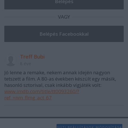
VAGY
Treff Bubi
8 éve
Jó lenne a remake, nekem annak idején nagyon
tetszett a film. A 80-as években készült egy másik,
hasonló sztorival, csak inkább vígjáték volt:
www.imdb.com/title/tt0093260/?
ref_=nm_flmg_act_67
SÜTI BEÁLLÍTÁSOK MÓDOSÍTÁSA