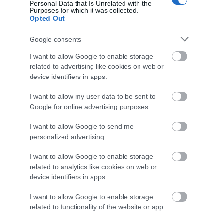
szereplőkért. Telnek a percek, jönnek a bajok és
Personal Data that Is Unrelated with the
Purposes for which it was collected.
veszélyben egy ember élete, de mindebből szinte
Opted Out
csak a felszínt érezzük.
Google consents
A forgatókönyv nem vállal nagyot. Nem tolja túl a
csavarokat, nem színezi túl a történetet, és nem tesz
I want to allow Google to enable storage
bele felesleges nagyotmondásokat. Semmi
related to advertising like cookies on web or
bonyodalom, csak egy szép lineáris sztori, ami kicsit
device identifiers in apps.
több, mint másfél órán át a képernyő elé szegezi a
nézőt. De nem is kellett ennél több. Fleischerék a
I want to allow my user data to be sent to
tudomány felhasználásával elért kalandot rakták a
Google for online advertising purposes.
középpontba, s milyen jól tették.
I want to allow Google to send me
personalized advertising.
I want to allow Google to enable storage
related to analytics like cookies on web or
device identifiers in apps.
I want to allow Google to enable storage
related to functionality of the website or app.