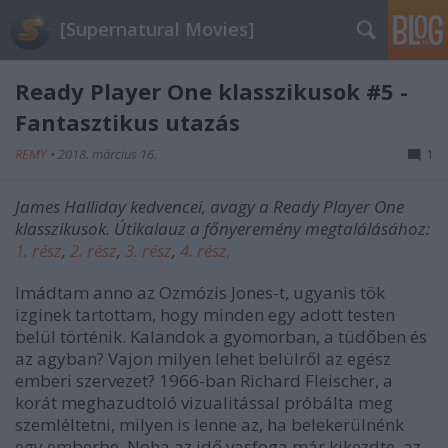
[Supernatural Movies]
Ready Player One klasszikusok #5 -
Fantasztikus utazás
REMY
•
2018. március 16.
1
James Halliday kedvencei, avagy a Ready Player One
klasszikusok. Útikalauz a főnyeremény megtalálásához:
1. rész
,
2. rész
,
3. rész
,
4. rész,
Imádtam anno az Ozmózis Jones-t, ugyanis tök
izginek tartottam, hogy minden egy adott testen
belül történik. Kalandok a gyomorban, a tüdőben és
az agyban? Vajon milyen lehet belülről az egész
emberi szervezet? 1966-ban Richard Fleischer, a
korát meghazudtoló vizualitással próbálta meg
szemléltetni, milyen is lenne az, ha belekerülnénk
egy emberbe. Noha az idő vasfoga már kikezdte, az