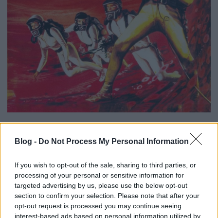
Egy fontos diplomatát majdnem meggyilkolnak.
Megmentésének egyetlen módja van: egy kis
Blog -
Do Not Process My Personal Information
tengeralattjárót egy néhány fős legénységgel
mikroszkopikus méretűre kicsinyítenek, hogy a
If you wish to opt-out of the sale, sharing to third parties, or
véráramon át az agyba jussanak, és belülről
processing of your personal or sensitive information for
távolítsák el az akadályokat…
targeted advertising by us, please use the below opt-out
section to confirm your selection. Please note that after your
Igazság szerint már maga az alapötlet, miszerint
opt-out request is processed you may continue seeing
embereket kicsinyítünk le, majd küldünk egy másik
interest-based ads based on personal information utilized by