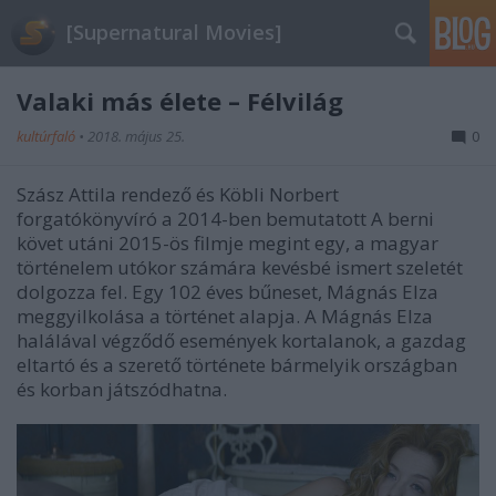
[Supernatural Movies]
Valaki más élete – Félvilág
kultúrfaló
•
2018. május 25.
0
Szász Attila rendező és Köbli Norbert
forgatókönyvíró a 2014-ben bemutatott A berni
követ utáni 2015-ös filmje megint egy, a magyar
történelem utókor számára kevésbé ismert szeletét
dolgozza fel. Egy 102 éves bűneset, Mágnás Elza
meggyilkolása a történet alapja. A Mágnás Elza
halálával végződő események kortalanok, a gazdag
eltartó és a szerető története bármelyik országban
és korban játszódhatna.