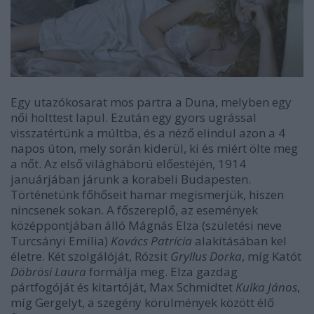
Egy utazókosarat mos partra a Duna, melyben egy
női holttest lapul. Ezután egy gyors ugrással
visszatértünk a múltba, és a néző elindul azon a 4
napos úton, mely során kiderül, ki és miért ölte meg
a nőt. Az első világháború előestéjén, 1914
januárjában járunk a korabeli Budapesten.
Történetünk főhőseit hamar megismerjük, hiszen
nincsenek sokan. A főszereplő, az események
középpontjában álló Mágnás Elza (születési neve
Turcsányi Emília)
Kovács Patrícia
alakításában kel
életre. Két szolgálóját, Rózsit
Gryllus Dorka
, míg Katót
Döbrösi Laura
formálja meg. Elza gazdag
pártfogóját és kitartóját, Max Schmidtet
Kulka János
,
míg Gergelyt, a szegény körülmények között élő