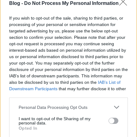
másiknak nem. Rózsi így barátnője szolgálatába állt,
Blog -
Do Not Process My Personal Information
és kénytelen úrnője kénye-kedvének eleget tenni. A
komorna úrnőjét okolja azért, hogy ő most azt az
If you wish to opt-out of the sale, sharing to third parties, or
életet éli, ami őt illetné meg. Rózsi és Elza között a
processing of your personal or sensitive information for
gyengéd érzelmek fokozatosan féltékenységgé,
targeted advertising by us, please use the below opt-out
vádaskodássá alakulnak Kató felbukkanásával.
section to confirm your selection. Please note that after your
opt-out request is processed you may continue seeing
Elza Katóban fiatalkori önmagát látja, akit az
interest-based ads based on personal information utilized by
éjszakai világba is bevisz, régi munkaadójának is
us or personal information disclosed to third parties prior to
bemutat. Megadja a választás lehetőségét, a lányon
your opt-out. You may separately opt-out of the further
múlik, hogy melyiket választja.
disclosure of your personal information by third parties on the
IAB’s list of downstream participants. This information may
Végül Max, a híres és megfizetett bútorgyáros is
also be disclosed by us to third parties on the
IAB’s List of
fontos szerepet kap annak ellenére, hogy a
Downstream Participants
that may further disclose it to other
tragédiáig csak kétszer tűnik fel Elza lakásán, ezek
third parties.
azonban minden bonyodalom forrásai.
Please note that this website/app uses one or more Google
Personal Data Processing Opt Outs
services and may gather and store information including but
A szépen megidézett és korhű Budapest varázslatos
not limited to your visit or usage behaviour. You may click to
I want to opt-out of the Sharing of my
lett, a ködös várost bemutató felvételek
personal data.
grant or deny consent to Google and its third-party tags to
hátborzongatóak és nagyon jó képi aláfestése az
Opted In
use your data for below specified purposes in below Google
eseményeknek, a korabeli ruhák és lovaskocsik