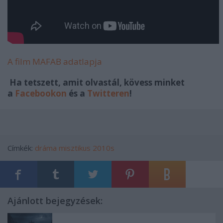
A film MAFAB adatlapja
Ha tetszett, amit olvastál, kövess minket
a
Facebookon
és a
Twitteren
!
Címkék:
dráma
misztikus
2010s
Ajánlott bejegyzések: