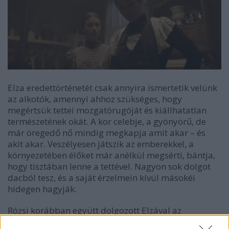
Elza eredettörténetét csak annyira ismertetik velünk
az alkotók, amennyi ahhoz szükséges, hogy
megértsük tettei mozgatórugóját és kiállhatatlan
természetének okát. A kor celebje, a gyönyörű, de
már öregedő nő mindig megkapja amit akar – és
akit akar. Veszélyesen játszik az emberekkel, a
környezetében élőket már anélkül megsérti, bántja,
hogy tisztában lenne a tettével. Nagyon sok dolgot
dacból tesz, és a saját érzelmein kívül másokéi
hidegen hagyják.
Rózsi korábban együtt dolgozott Elzával az
Orfeumban, azonban ami az egyiknek sikerült, az a