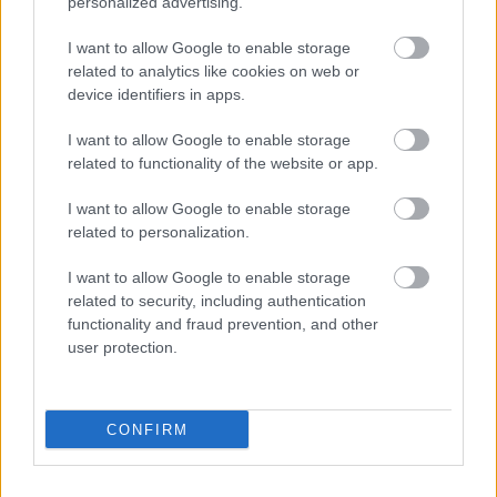
personalized advertising.
I want to allow Google to enable storage
related to analytics like cookies on web or
device identifiers in apps.
I want to allow Google to enable storage
related to functionality of the website or app.
I want to allow Google to enable storage
related to personalization.
I want to allow Google to enable storage
related to security, including authentication
A film gerincét a megtörtént események adják,
functionality and fraud prevention, and other
azonban az alkotók egyszerűsítettek rajtuk.
user protection.
Kevesebb szereplőt vontak be, alig van üresjárat,
minden mondatnak, gesztusnak, eseménynek súlyos
következménye lesz. A három női karakter merőben
eltér egymástól, és éppen ettől lesz izgalmas a film,
CONFIRM
nekik köszönhetően működik ilyen jól az egész. A
történet egyetlen pozitív alakja Kató, aki bár