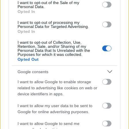
consent section.
I want to opt-out of the Sale of my
hamar visszarepítenek minket a korszakba.
Personal Data.
Mindegyik szereplő tettének mozgatórugója kiderül,
Opted In
és a gyilkosság okát is megértjük.
I want to opt-out of processing my
Personal Data for Targeted Advertising.
Opted In
I want to opt-out of Collection, Use,
Retention, Sale, and/or Sharing of my
Personal Data that Is Unrelated with the
Purposes for which it was collected.
Opted Out
Google consents
I want to allow Google to enable storage
related to advertising like cookies on web or
device identifiers in apps.
I want to allow my user data to be sent to
Google for online advertising purposes.
I want to allow Google to send me