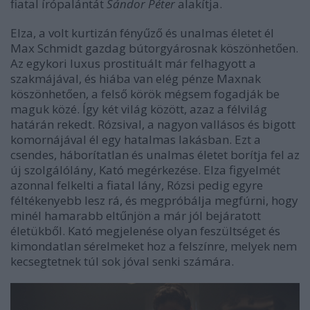
fiatal írópalántát
Sándor Péter
alakítja.
Elza, a volt kurtizán fényűző és unalmas életet él
Max Schmidt gazdag bútorgyárosnak köszönhetően.
Az egykori luxus prostituált már felhagyott a
szakmájával, és hiába van elég pénze Maxnak
köszönhetően, a felső körök mégsem fogadják be
maguk közé. Így két világ között, azaz a félvilág
határán rekedt. Rózsival, a nagyon vallásos és bigott
komornájával él egy hatalmas lakásban. Ezt a
csendes, háborítatlan és unalmas életet borítja fel az
új szolgálólány, Kató megérkezése. Elza figyelmét
azonnal felkelti a fiatal lány, Rózsi pedig egyre
féltékenyebb lesz rá, és megpróbálja megfúrni, hogy
minél hamarabb eltűnjön a már jól bejáratott
életükből. Kató megjelenése olyan feszültséget és
kimondatlan sérelmeket hoz a felszínre, melyek nem
kecsegtetnek túl sok jóval senki számára.