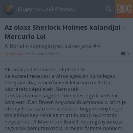
[Supernatural Movies]
Az olasz Sherlock Holmes kalandjai -
Mercurio Loi
A Bonelli-képregények színe-java #4
Fincherista
•
2019. szeptember 15.
0
Aki már járt Rómában, alighanem
beleszerelmesedett a város egészen különleges
hangulatába, ismerőseinek lelkesen méltatta
káprázatos épületeit. Nem csak
turistalátványosságként tökéletes, egyik kedvenc
könyvem, Dan Brown
Angyalok és démonok
c. krimije
bizonyította számomra először, hogy mennyire jól
szolgálhat egy némileg misztikusabb nyomozás
helyszínéül. A Maximum Bonelli képregénysorozat
negyedik bemutatkozója is megerősítette bennem