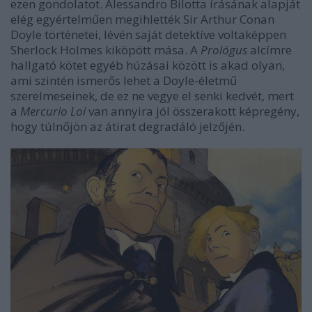
ezen gondolatot. Alessandro Bilotta írásának alapját
elég egyértelműen megihlették Sir Arthur Conan
Doyle történetei, lévén saját detektíve voltaképpen
Sherlock Holmes kiköpött mása. A
Prológus
alcímre
hallgató kötet egyéb húzásai között is akad olyan,
ami szintén ismerős lehet a Doyle-életmű
szerelmeseinek, de ez ne vegye el senki kedvét, mert
a
Mercurio Loi
van annyira jól összerakott képregény,
hogy túlnőjön az átirat degradáló jelzőjén.