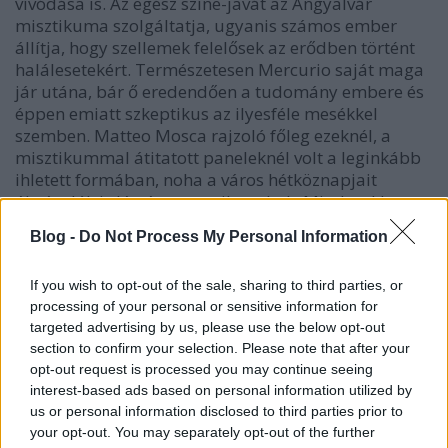
vívódása is. Az egész színe-javát az Angyalvár
misztikuma szolgáltatja, ugyanis számos ember
állítja, hogy szellemek felelősek az erődben történt
halálesetekért. Természetesen Mercurio saját maga
jár utána, bár ő eredendően a tudomány embere és
éppen emiatt szkeptikus az ilyesféle mesékkel
szemben. Matteo Mosca rajzoló főleg ezeknél, a
misztikummal átitatott paneleknél volt a leginkább
ihletett formában, noha a város hétköznapjait
ábrázolók is látványosra sikeredtek. Mindezekben
közrejátszott Stefano Simeone kontrasztos színezése
Blog -
Do Not Process My Personal Information
is, aki elsősorban a sárgás-barnás árnyalatokkal
dolgozott, ezzel más képregényekkel össze nem
If you wish to opt-out of the sale, sharing to third parties, or
téveszthető színvilágot teremtve.
processing of your personal or sensitive information for
targeted advertising by us, please use the below opt-out
section to confirm your selection. Please note that after your
opt-out request is processed you may continue seeing
interest-based ads based on personal information utilized by
us or personal information disclosed to third parties prior to
your opt-out. You may separately opt-out of the further