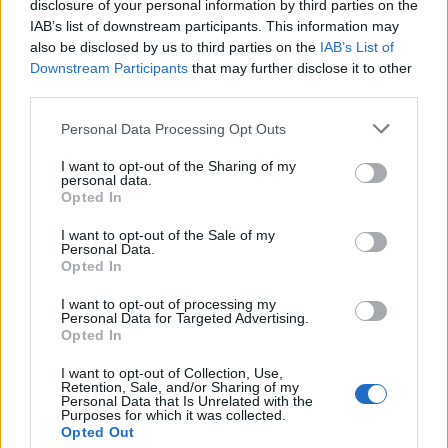
disclosure of your personal information by third parties on the
IAB’s list of downstream participants. This information may
also be disclosed by us to third parties on the
IAB’s List of
Downstream Participants
that may further disclose it to other
third parties.
A Goobo kiadására ezúttal sem lehet panasz, a
Bonelli-válogatás ezen darabja is A5-ös méretű,
Please note that this website/app uses one or more Google
Personal Data Processing Opt Outs
színes képei pedig jó minőségű fényes papíron
services and may gather and store information including but
díszelegnek. A
Prológus
ban egyébiránt megvan
not limited to your visit or usage behaviour. You may click to
I want to opt-out of the Sharing of my
personal data.
minden, ami egy széria nyitó epizódjához kell: jó
grant or deny consent to Google and its third-party tags to
Opted In
alapötlet, érdekes karakterek és egyedi hangulat.
use your data for below specified purposes in below Google
Ugyanakkor a legtöbb kezdéshez hasonlóan itt is sok
consent section.
I want to opt-out of the Sale of my
minden lóg a levegőben, marad megválaszolatlanul
Personal Data.
Opted In
vagy éppen még nem érzi fontosnak az olvasó.
Továbbá írói oldalról akadtak a főbb eseményekhez
I want to opt-out of processing my
viszonyítva gyermekded megoldások, amik inkább
Personal Data for Targeted Advertising.
Opted In
érződtek gagyi túlkapásoknak, mintsem
feszültségkeltő húzásoknak. Ezen természetesen a
I want to opt-out of Collection, Use,
későbbi történetek majd változtathatnak, hiszen az
Retention, Sale, and/or Sharing of my
Personal Data that Is Unrelated with the
első rejtély volt annyira magával ragadó, hogy az
Purposes for which it was collected.
olvasója kivárja, míg az egyelőre sutább és
Opted Out