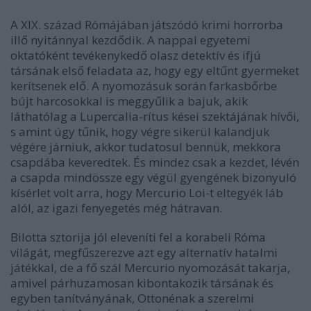
A XIX. század Rómájában játszódó krimi horrorba
illő nyitánnyal kezdődik. A nappal egyetemi
oktatóként tevékenykedő olasz detektív és ifjú
társának első feladata az, hogy egy eltűnt gyermeket
kerítsenek elő. A nyomozásuk során farkasbőrbe
bújt harcosokkal is meggyűlik a bajuk, akik
láthatólag a Lupercalia-rítus kései szektájának hívői,
s amint úgy tűnik, hogy végre sikerül kalandjuk
végére járniuk, akkor tudatosul bennük, mekkora
csapdába keveredtek. És mindez csak a kezdet, lévén
a csapda mindössze egy végül gyengének bizonyuló
kísérlet volt arra, hogy Mercurio Loi-t eltegyék láb
alól, az igazi fenyegetés még hátravan.
Bilotta sztorija jól eleveníti fel a korabeli Róma
világát, megfűszerezve azt egy alternatív hatalmi
játékkal, de a fő szál Mercurio nyomozását takarja,
amivel párhuzamosan kibontakozik társának és
egyben tanítványának, Ottonénak a szerelmi