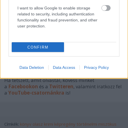
I want to allow Google to enable storage
related to security, including authentication
functionality and fraud prevention, and other
user protection.
CONFIRM
Alessandro Bilotta - Mercurio Loi: Numero Zero
GooBo, 2019, 112 oldal.
Data Deletion
Data Access
Privacy Policy
Ha tetszett, amit olvastál, kövess minket
a
Facebookon
és a
Twitteren
, valamint iratkozz fel
a
YouTube-csatornánkra
is!
Címkék:
könyv
olasz
krimi
képregény
történelmi
misztikus