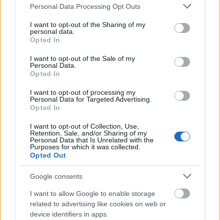
Please note that this website/app uses one or more Google
Personal Data Processing Opt Outs
services and may gather and store information including but
not limited to your visit or usage behaviour. You may click to
I want to opt-out of the Sharing of my
personal data.
grant or deny consent to Google and its third-party tags to
Opted In
use your data for below specified purposes in below Google
consent section.
I want to opt-out of the Sale of my
Personal Data.
Opted In
I want to opt-out of processing my
Personal Data for Targeted Advertising.
Opted In
I want to opt-out of Collection, Use,
Retention, Sale, and/or Sharing of my
Personal Data that Is Unrelated with the
Purposes for which it was collected.
Inkább felnőtt, mint gyerek - LEGO
Opted Out
Kaland 2
Google consents
Creativ3Form
•
2019. február 13.
3
I want to allow Google to enable storage
related to advertising like cookies on web or
Van-e élet a szupiság után Emlékszem, a LEGO
device identifiers in apps.