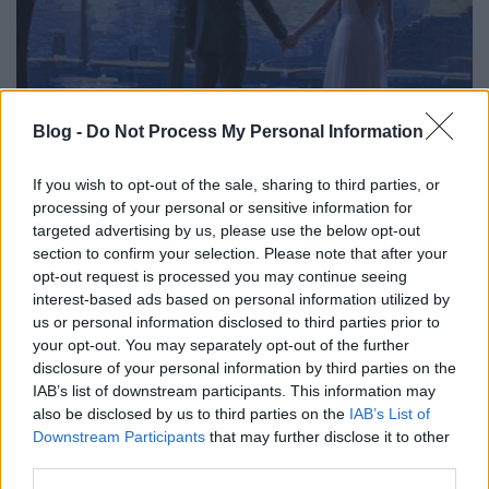
Blog -
Do Not Process My Personal Information
If you wish to opt-out of the sale, sharing to third parties, or
Se veled, se nélküled 8+1 filmes
processing of your personal or sensitive information for
verziója
targeted advertising by us, please use the below opt-out
section to confirm your selection. Please note that after your
kultúrfaló
•
2019. február 14.
2
opt-out request is processed you may continue seeing
interest-based ads based on personal information utilized by
Mivel nem könnyű megtalálni a tökéletes társat,
us or personal information disclosed to third parties prior to
ezért a párkeresés, a radarunkra kerülő megszerzése
your opt-out. You may separately opt-out of the further
disclosure of your personal information by third parties on the
korosztályoktól függetlenül is szóba kerül. A párunk
IAB’s list of downstream participants. This information may
megtalálása örök érvényű probléma, mely mindig is
also be disclosed by us to third parties on the
IAB’s List of
nehézségek elég állította az embereket. Nincs ez
Downstream Participants
that may further disclose it to other
másként a következő 8 alkotás szereplőinek…
third parties.