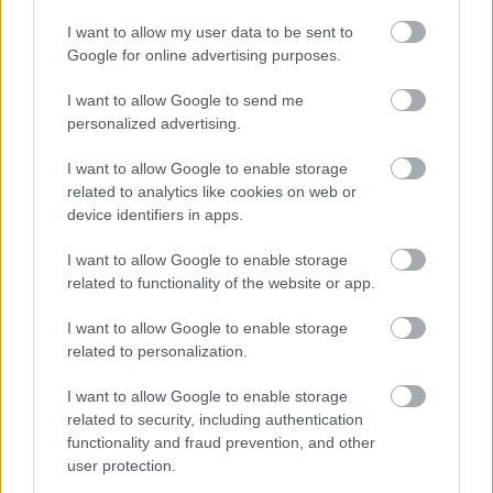
Kaland pont egy olyan időszakban tette tiszteletét a
mozivásznon, amikor kb. két hetente (túlzás persze)
I want to allow my user data to be sent to
kiadtak egy LEGO játékot, legyen az Star Wars vagy
Google for online advertising purposes.
Indiana Jones vagy Batman vagy az anyám kínja.
Emiatt nekem már herótom is volt elég keményen,
I want to allow Google to send me
így…
personalized advertising.
I want to allow Google to enable storage
related to analytics like cookies on web or
device identifiers in apps.
I want to allow Google to enable storage
related to functionality of the website or app.
I want to allow Google to enable storage
related to personalization.
I want to allow Google to enable storage
related to security, including authentication
functionality and fraud prevention, and other
user protection.