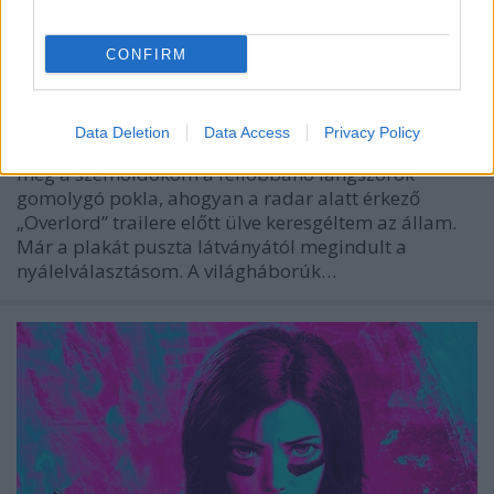
Okkult trancsír középfokon -
Overlord
CONFIRM
JudgeBravo
•
2019. február 12.
2
Data Deletion
Data Access
Privacy Policy
Hazudnék, ha azt mondanám, hogy nem pörkölte
meg a szemöldököm a fellobbanó lángszórók
gomolygó pokla, ahogyan a radar alatt érkező
„Overlord” trailere előtt ülve keresgéltem az állam.
Már a plakát puszta látványától megindult a
nyálelválasztásom. A világháborúk…