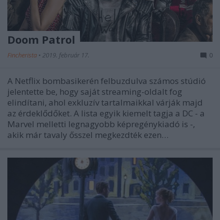
Doom Patrol
Fincherista
•
2019. február 17.
0
A Netflix bombasikerén felbuzdulva számos stúdió
jelentette be, hogy saját streaming-oldalt fog
elindítani, ahol exkluzív tartalmaikkal várják majd
az érdeklődőket. A lista egyik kiemelt tagja a DC - a
Marvel melletti legnagyobb képregénykiadó is -,
akik már tavaly ősszel megkezdték ezen…