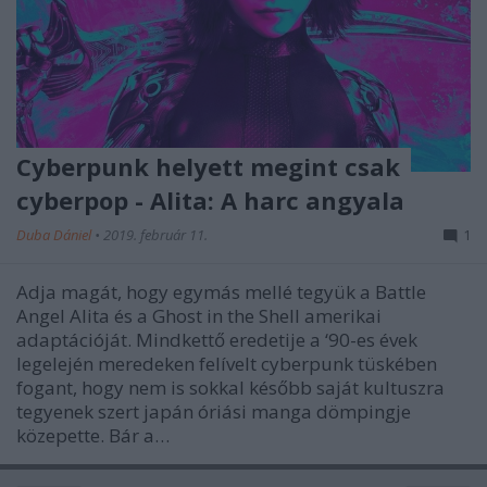
Cyberpunk helyett megint csak
cyberpop - Alita: A harc angyala
Duba Dániel
•
2019. február 11.
1
Adja magát, hogy egymás mellé tegyük a Battle
Angel Alita és a Ghost in the Shell amerikai
adaptációját. Mindkettő eredetije a ‘90-es évek
legelején meredeken felívelt cyberpunk tüskében
fogant, hogy nem is sokkal később saját kultuszra
tegyenek szert japán óriási manga dömpingje
közepette. Bár a…