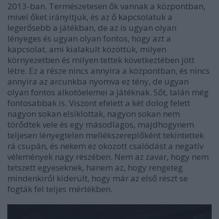
2013-ban. Természetesen ők vannak a központban,
mivel őket irányítjuk, és az ő kapcsolatuk a
legerősebb a játékban, de az is ugyan olyan
lényeges és ugyan olyan fontos, hogy azt a
kapcsolat, ami kialakult közöttük, milyen
környezetben és milyen tettek következtében jött
létre. Ez a része nincs annyira a központban, és nincs
annyira az arcunkba nyomva ez tény, de ugyan
olyan fontos alkotóelemei a játéknak. Sőt, talán még
fontosabbak is. Viszont efelett a két dolog felett
nagyon sokan elsiklottak, nagyon sokan nem
törődtek vele és egy másodlagos, majdhogynem
teljesen lényegtelen mellékszereplőként tekintettek
rá csupán, és nekem ez okozott csalódást a negatív
vélemények nagy részében. Nem az zavar, hogy nem
tetszett egyeseknek, hanem az, hogy rengeteg
mindenkiről kiderült, hogy már az első részt se
fogták fel teljes mértékben.