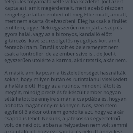
felépülés folyamata vette volna kezdetét. Joel azért
kapta azt, amit megérdemelt, mert az első részben
rengeteg ártatlan embert ölt meg Ellie miatt, amiatt,
mert nem akarta őt elveszíteni. Elég ha csak a finálét
említem, ugye. Neki egyszerűen nem járt a szép és
gyors halál, vagy az a bizonyos, kandalló előtt
gitározós, kávé szürcsölgetős nyugdíjas kor, amit
fentebb írtam. Brutális volt és beleremegett nem
csak a kontroller, de az ember szíve is…de Joel-t
egyszerűen utolérte a karma, akár tetszik, akár nem.
A másik, ami kapcsán a tiszteletlenséget használták
sokan, hogy milyen bután és rutintalanul viselkedett
a halála előtt. Hogy az a rutinos, mindent látott és
megélt, mindig precíz és felkészült ember hogyan
sétálhatott be ennyire simán a csapdába és, hogyan
adhatta magát ennyire könnyen. Nos, szerintem
egyfelől ő akkor ott nem gondolta azt, hogy ez akár
csapda is lehet. Nekünk, a játékosnak egyértelmű
volt, de neki ott, abban a helyzetben nem volt semmi
arra utaló jel, hogy ez csapda, és neki itt annyi lesz.