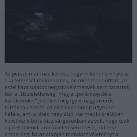
Az persze már más kérdés, hogy miként nem nyerte
el a tetszését mindenkinek, de mint mondottam, az
ezzel kapcsolatos negatív vélemények nem zavartak,
bár a „tiszteletlenség” meg a „pofánköpték a
karaktereket” jelzőket még így is nagyon erős
túlzásnak érzem. Az első ilyen dolog ugye Joel
halála, ami a játék nagyjából harmadik órájában
következik be (a kiszivárgásokban az volt, hogy csak
a játék felénél, ami tökéletesen lefesti, mit érsz
emberileg, ha az alapján mondasz véleményt a