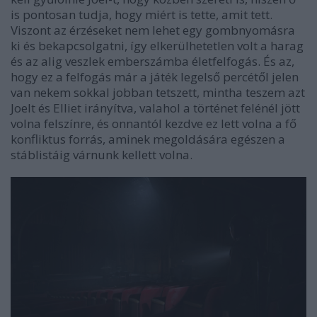
is pontosan tudja, hogy miért is tette, amit tett.
Viszont az érzéseket nem lehet egy gombnyomásra
ki és bekapcsolgatni, így elkerülhetetlen volt a harag
és az alig veszlek emberszámba életfelfogás. És az,
hogy ez a felfogás már a játék legelső percétől jelen
van nekem sokkal jobban tetszett, mintha teszem azt
Joelt és Elliet irányítva, valahol a történet felénél jött
volna felszínre, és onnantól kezdve ez lett volna a fő
konfliktus forrás, aminek megoldására egészen a
stáblistáig várnunk kellett volna.