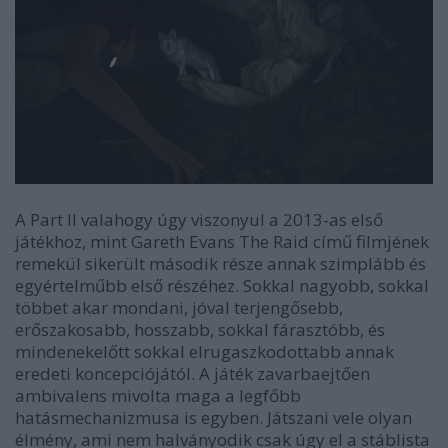
A Part II valahogy úgy viszonyul a 2013-as első
játékhoz, mint Gareth Evans
The Raid
című filmjének
remekül sikerült második része annak szimplább és
egyértelműbb első részéhez. Sokkal nagyobb, sokkal
többet akar mondani, jóval terjengősebb,
erőszakosabb, hosszabb, sokkal fárasztóbb, és
mindenekelőtt sokkal elrugaszkodottabb annak
eredeti koncepciójától. A játék zavarbaejtően
ambivalens mivolta maga a legfőbb
hatásmechanizmusa is egyben. Játszani vele olyan
élmény, ami nem halványodik csak úgy el a stáblista