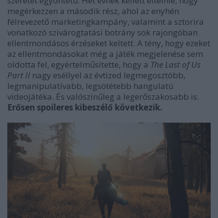
szeretet egyöntetű. Hét évnek kellett eltelnie, hogy
megérkezzen a második rész, ahol az enyhén
félrevezető marketingkampány, valamint a sztorira
vonatkozó szivárogtatási botrány sok rajongóban
ellentmondásos érzéseket keltett. A tény, hogy ezeket
az ellentmondásokat még a játék megjelenése sem
oldotta fel, egyértelműsítette, hogy a
The Last of Us
Part II
nagy eséllyel az évtized legmegosztóbb,
legmanipulatívabb, legsötétebb hangulatú
videojátéka. És valószínűleg a legerőszakosabb is.
Erősen spoileres kibeszélő következik.