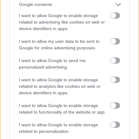
Google consents
I want to allow Google to enable storage
related to advertising like cookies on web or
device identifiers in apps.
I want to allow my user data to be sent to
Google for online advertising purposes.
I want to allow Google to send me
personalized advertising.
Creativ3Form:
Ha van olyan játék, ami hetekig,
hónapokig, sőt…évekig nem eresztett, és akarva
I want to allow Google to enable storage
akaratlanul előjött, ha filmekre, ha sorozatokra, ha
related to analytics like cookies on web or
könyvekre, ha más játékokra gondoltam, akkor az a
device identifiers in apps.
The Last of Us
. Amikor pár éve befizettem egy PS3-ra,
az utolsó exkluzív cím volt, amibe belevágtam, mert
I want to allow Google to enable storage
ezzel a címmel kapcsolatban voltak a legnagyobbak
related to functionality of the website or app.
az elvárásaim. Éppen ezért minden más után, legyen
szó a
God of War
szériáról, az
Uncharted
sorozatról
I want to allow Google to enable storage
vagy bármi másról, ezt akartam legutoljára átélni.
related to personalization.
Viszont megérte „várni” rá, mert egyszerűen nem