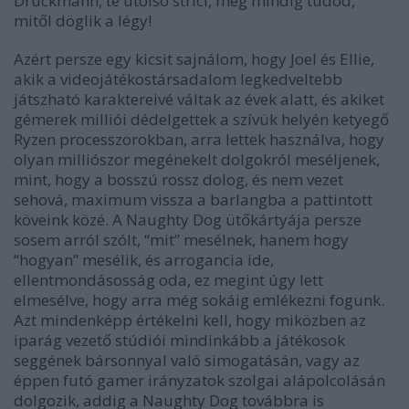
Druckmann, te utolsó strici, még mindig tudod,
mitől döglik a légy!
Azért persze egy kicsit sajnálom, hogy Joel és Ellie,
akik a videojátékostársadalom legkedveltebb
játszható karaktereivé váltak az évek alatt, és akiket
gémerek milliói dédelgettek a szívük helyén ketyegő
Ryzen processzorokban, arra lettek használva, hogy
olyan milliószor megénekelt dolgokról meséljenek,
mint, hogy a bosszú rossz dolog, és nem vezet
sehová, maximum vissza a barlangba a pattintott
köveink közé. A Naughty Dog ütőkártyája persze
sosem arról szólt, “mit” mesélnek, hanem hogy
“hogyan” mesélik, és arrogancia ide,
ellentmondásosság oda, ez megint úgy lett
elmesélve, hogy arra még sokáig emlékezni fogunk.
Azt mindenképp értékelni kell, hogy miközben az
iparág vezető stúdiói mindinkább a játékosok
seggének bársonnyal való simogatásán, vagy az
éppen futó gamer irányzatok szolgai alápolcolásán
dolgozik, addig a Naughty Dog továbbra is