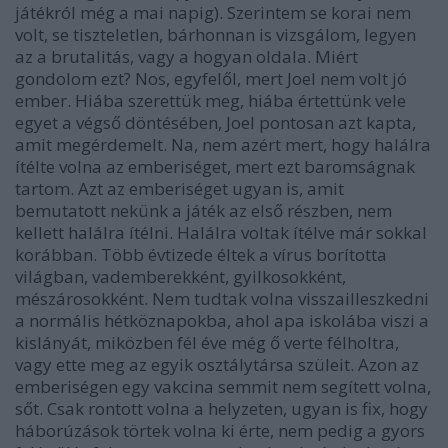
játékról még a mai napig). Szerintem se korai nem
volt, se tiszteletlen, bárhonnan is vizsgálom, legyen
az a brutalitás, vagy a hogyan oldala. Miért
gondolom ezt? Nos, egyfelől, mert Joel nem volt jó
ember. Hiába szerettük meg, hiába értettünk vele
egyet a végső döntésében, Joel pontosan azt kapta,
amit megérdemelt. Na, nem azért mert, hogy halálra
ítélte volna az emberiséget, mert ezt baromságnak
tartom. Azt az emberiséget ugyan is, amit
bemutatott nekünk a játék az első részben, nem
kellett halálra ítélni. Halálra voltak ítélve már sokkal
korábban. Több évtizede éltek a vírus borította
világban, vademberekként, gyilkosokként,
mészárosokként. Nem tudtak volna visszailleszkedni
a normális hétköznapokba, ahol apa iskolába viszi a
kislányát, miközben fél éve még ő verte félholtra,
vagy ette meg az egyik osztálytársa szüleit. Azon az
emberiségen egy vakcina semmit nem segített volna,
sőt. Csak rontott volna a helyzeten, ugyan is fix, hogy
háborúzások törtek volna ki érte, nem pedig a gyors