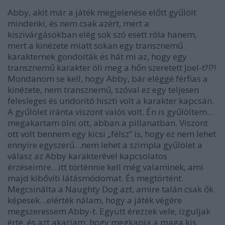
Abby, akit már a játék megjelenése előtt gyűlölt
mindenki, és nem csak azért, mert a
kiszivárgásokban elég sok szó esett róla hanem,
mert a kinézete miatt sokan egy transznemű
karakternek gondolták és hát mi az, hogy egy
transznemű karakter öli meg a hőn szeretett Joel-t?!?!
Mondanom se kell, hogy Abby, bár eléggé férfias a
kinézete, nem transznemű, szóval ez egy teljesen
felesleges és undorító hiszti volt a karakter kapcsán.
A gyűlölet iránta viszont valós volt. Én is gyűlöltem…
megakartam ölni ott, abban a pillanatban. Viszont
ott volt bennem egy kicsi „félsz” is, hogy ez nem lehet
ennyire egyszerű…nem lehet a szimpla gyűlölet a
válasz az Abby karakterével kapcsolatos
érzéseimre…itt történnie kell még valaminek, ami
majd kibővíti látásmódomat. És megtörtént.
Megcsinálta a Naughty Dog azt, amire talán csak ők
képesek…elérték nálam, hogy a játék végére
megszeressem Abby-t. Együtt érezzek vele, izguljak
érte, és azt akarjam, hogy megkapja a maga kis