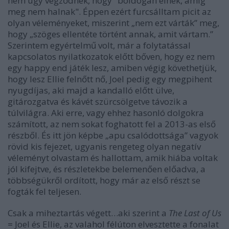
nem úgy végződnek, hogy "boldogan élnek, amíg
meg nem halnak". Éppen ezért furcsálltam picit az
olyan véleményeket, miszerint „nem ezt várták” meg,
hogy „szöges ellentéte történt annak, amit vártam.”
Szerintem egyértelmű volt, már a folytatással
kapcsolatos nyilatkozatok előtt bőven, hogy ez nem
egy happy end játék lesz, amiben végig követhetjük,
hogy lesz Ellie felnőtt nő, Joel pedig egy megpihent
nyugdíjas, aki majd a kandalló előtt ülve,
gitározgatva és kávét szürcsölgetve távozik a
túlvilágra. Aki erre, vagy ehhez hasonló dolgokra
számított, az nem sokat foghatott fel a 2013-as első
részből. És itt jön képbe „apu csalódottsága” vagyok
rövid kis fejezet, ugyanis rengeteg olyan negatív
véleményt olvastam és hallottam, amik hiába voltak
jól kifejtve, és részletekbe belemenően előadva, a
többségükről ordított, hogy már az első részt se
fogták fel teljesen.
Csak a miheztartás végett…aki szerint a
The Last of Us
= Joel és Ellie, az valahol félúton elvesztette a fonalat