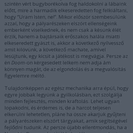
szintén vért bugyborékolva fog haldokolni a lábaink
előtt, mire a harmadik elkeseredetten fog felkiáltani,
hogy “Uram Isten, ne!”. Mikor először szembesülünk
azzal, hogy a pályarészeken elszórt ellenségeink
emberként viselkednek, és nem csak a késünk élét
érzik, hanem a bajtársaik erőszakos halála miatti
elkeseredett gyászt is, akkor a következő nyílvessző
amit kilövünk, a következő machate, amivel
lesújtunk, egy kicsit a játékost is megvágja. Persze az
én
Doom
-on kérgesedett lelkem nem adja ám
könnyen magát, de az elgondolás és a megvalósítás
figyelemre méltó.
Tulajdonképpen az egész mechanika arra épül, hogy
egyre jobbak legyünk a gyilkolásban, ezt szolgálja
minden fejlesztés, minden kraftolás. Lehet ugyan
lopakodni, és érdemes is, de a harcot teljesen
elkerülni lehetetlen, pláne ha össze akarjuk gyűjteni
a pályarészeken elszórt tárgyakat, amik segítségével
fejlődni tudunk. Az persze újabb ellentmondás, ha a