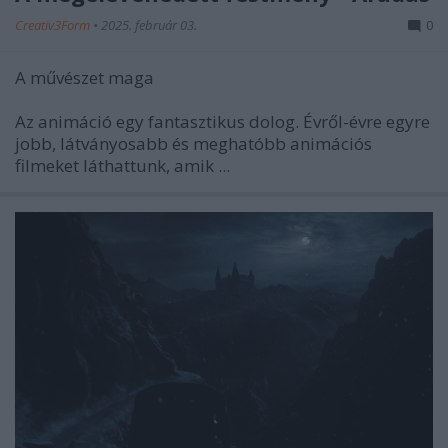
Creativ3Form
•
2025. február 03.
0
A művészet maga
Az animáció egy fantasztikus dolog. Évről-évre egyre
jobb, látványosabb és meghatóbb animációs
filmeket láthattunk, amik ...