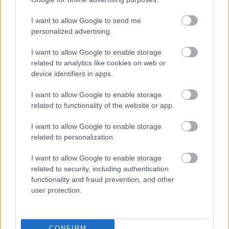
Itt az ideje egy édesnégyesnek - A
I want to allow Google to send me
Fantasztikus 4-es: Első lépések
personalized advertising.
Creativ3Form
•
2025. július 23.
0
I want to allow Google to enable storage
related to analytics like cookies on web or
Kísért a múlt
device identifiers in apps.
Azok közé az emberek közé tartozom, akik mind a
I want to allow Google to enable storage
2005-ös Fantasztikus Négyest, mind a 2007-es
related to functionality of the website or app.
folytatását, az Ezüst Utazót ...
I want to allow Google to enable storage
related to personalization.
Lehet-e illegális migránsból
I want to allow Google to enable storage
szuperhős? - Superman
related to security, including authentication
functionality and fraud prevention, and other
Fincherista
•
2025. július 09.
0
user protection.
Az előző évtized a szuperhősfilmeké volt: a Marvel és
DC égisze alá tartozó filmek teljesen újraírták a
CONFIRM