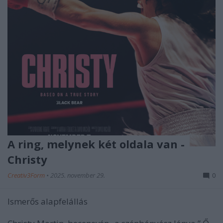
A ring, melynek két oldala van -
Christy
Creativ3Form
•
2025. november 29.
0
Ismerős alapfelállás