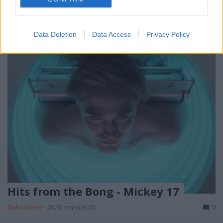
popkulturális trendeket, a képregények ...
Data Deletion
Data Access
Privacy Policy
Hits from the Bong - Mickey 17
Duba Dániel
•
2025. március 03.
0