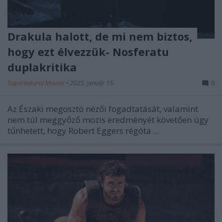
Drakula halott, de mi nem biztos,
hogy ezt élvezzük- Nosferatu
duplakritika
Supernatural Movies
•
2025. január 15.
0
Az Északi
megosztó nézői fogadtatását, valamint
nem túl meggyőző mozis eredményét követően úgy
tűnhetett, hogy Robert Eggers régóta ...