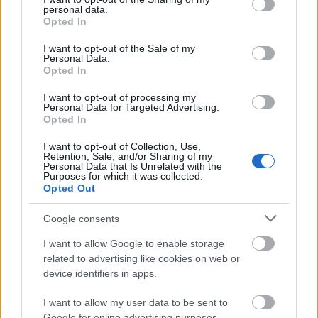
personal data.
Duba Dániel
•
2025. november 14.
0
grant or deny consent to Google and its third-party tags to
Opted In
use your data for below specified purposes in below Google
consent section.
A közeljövő mocskos és rideg, a népesség nagy része
I want to opt-out of the Sale of my
Personal Data.
nyomorban tengődik. Míg az alacsonyrendű melók
Opted In
fizikailag erodálják az embereket, addig a ...
I want to opt-out of processing my
Personal Data for Targeted Advertising.
Opted In
I want to opt-out of Collection, Use,
Retention, Sale, and/or Sharing of my
Personal Data that Is Unrelated with the
Purposes for which it was collected.
Opted Out
Google consents
I want to allow Google to enable storage
related to advertising like cookies on web or
device identifiers in apps.
I want to allow my user data to be sent to
Google for online advertising purposes.