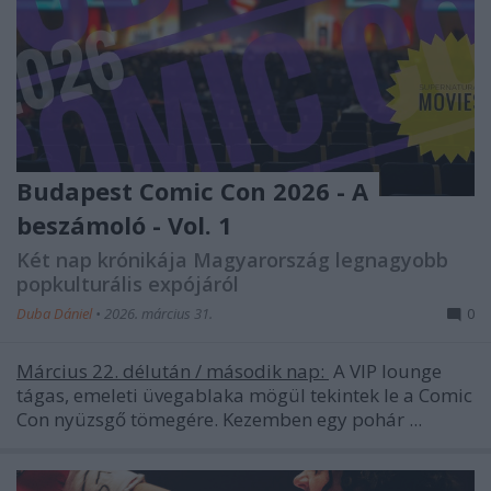
Budapest Comic Con 2026 - A
beszámoló - Vol. 1
Két nap krónikája Magyarország legnagyobb
popkulturális expójáról
Duba Dániel
•
2026. március 31.
0
Március 22. délután / második nap:
A VIP lounge
tágas, emeleti üvegablaka mögül tekintek le a Comic
Con nyüzsgő tömegére. Kezemben egy pohár ...