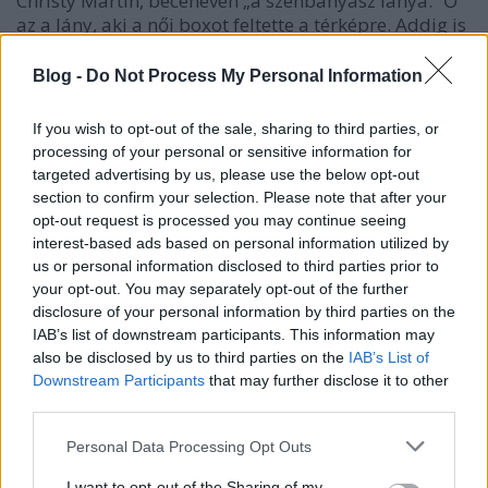
Christy Martin, becenevén „a szénbányász lánya.” Ő
az a lány, aki a női boxot feltette a térképre. Addig is
volt női ...
Blog -
Do Not Process My Personal Information
If you wish to opt-out of the sale, sharing to third parties, or
processing of your personal or sensitive information for
targeted advertising by us, please use the below opt-out
section to confirm your selection. Please note that after your
opt-out request is processed you may continue seeing
interest-based ads based on personal information utilized by
us or personal information disclosed to third parties prior to
your opt-out. You may separately opt-out of the further
disclosure of your personal information by third parties on the
IAB’s list of downstream participants. This information may
also be disclosed by us to third parties on the
IAB’s List of
Downstream Participants
that may further disclose it to other
third parties.
Az ostobaság elől hiába futsz - A
Please note that this website/app uses one or more Google
Personal Data Processing Opt Outs
menekülő ember
services and may gather and store information including but
not limited to your visit or usage behaviour. You may click to
I want to opt-out of the Sharing of my