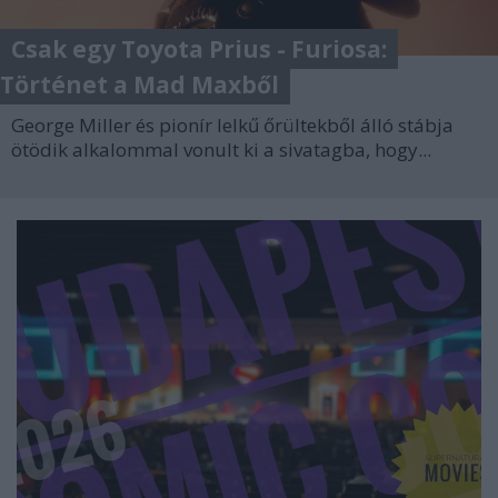
Csak egy Toyota Prius - Furiosa:
Történet a Mad Maxből
George Miller és pionír lelkű őrültekből álló stábja
ötödik alkalommal vonult ki a sivatagba, hogy...