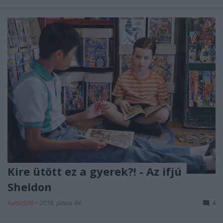
Kire ütött ez a gyerek?! - Az ifjú
Sheldon
kultúrfaló
•
2018. június 04.
4