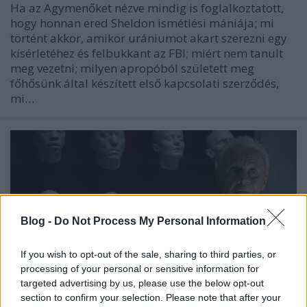
Ha az Agymenőket nézve mindig is foglalkoztatott,
hogy honnan ered Sheldon ismétlési mániája; mi
történt akkor, amikor urániumot akart szerezni egy
kísérletéhez és felbukkant az FBI; miért nem tanult
meg vezetni; milyen apropóból született meg
főhősünk által készített első kapcsolati szerződés,
mi…
Blog -
Do Not Process My Personal Information
If you wish to opt-out of the sale, sharing to third parties, or
processing of your personal or sensitive information for
targeted advertising by us, please use the below opt-out
section to confirm your selection. Please note that after your