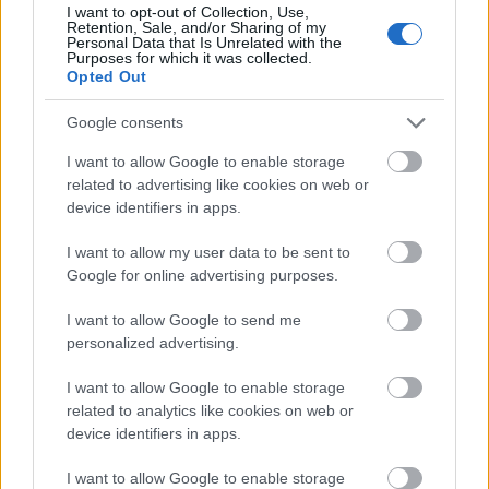
I want to opt-out of Collection, Use,
Retention, Sale, and/or Sharing of my
Personal Data that Is Unrelated with the
Purposes for which it was collected.
Opted Out
Google consents
I want to allow Google to enable storage
related to advertising like cookies on web or
Szerelemben és háborúban mindent
device identifiers in apps.
szabad - Billions
I want to allow my user data to be sent to
kultúrfaló
•
2018. március 25.
1
Google for online advertising purposes.
I want to allow Google to send me
Magyarul a Milliárdok nyomában címre keresztelt
personalized advertising.
sorozat Paul Giamatti (Kerülőutak, John Adams) és
Damian Lewis (Az elit alakulat; Homeland)
I want to allow Google to enable storage
jutalomjátéka, akik egy államügyész és egy
related to analytics like cookies on web or
milliárdos üzletember bőrébe bújva hol a másik, hol
device identifiers in apps.
saját maguk alatt vágják a fát egyre nagyobb ívű
csatározásuk…
I want to allow Google to enable storage