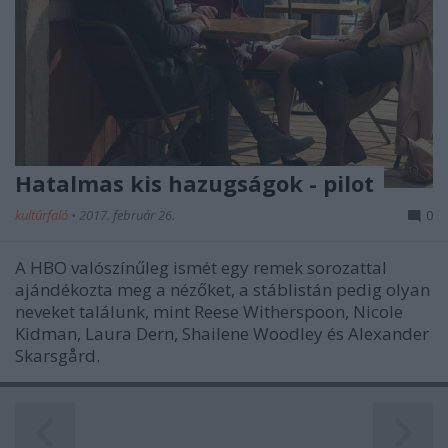
Hatalmas kis hazugságok - pilot
kultúrfaló
•
2017. február 26.
0
A HBO valószínűleg ismét egy remek sorozattal
ajándékozta meg a nézőket, a stáblistán pedig olyan
neveket találunk, mint Reese Witherspoon, Nicole
Kidman, Laura Dern, Shailene Woodley és Alexander
Skarsgård.