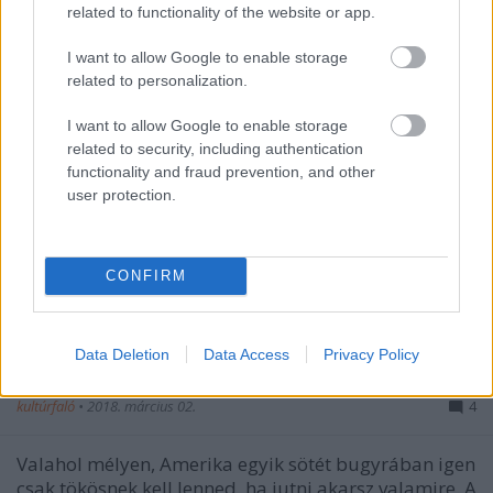
related to functionality of the website or app.
I want to allow Google to enable storage
related to personalization.
I want to allow Google to enable storage
related to security, including authentication
functionality and fraud prevention, and other
user protection.
CONFIRM
Data Deletion
Data Access
Privacy Policy
Pofonok földjén - 5 éves a Banshee
kultúrfaló
•
2018. március 02.
4
Valahol mélyen, Amerika egyik sötét bugyrában igen
csak tökösnek kell lenned, ha jutni akarsz valamire. A