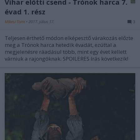
Vihar előtti csend - Trónok harca 7.
évad 1. rész
Mikesi Tomi
•
2017. július 17.
3
Teljesen érthető módon elképesztő várakozás előzte
meg a Trónok harca hetedik évadát, ezúttal a
megjelenésre ráadásul több, mint egy évet kellett
várniuk a rajongóknak. SPOILERES írás következik!