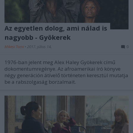
Az egyetlen dolog, ami nálad is
nagyobb - Gyökerek
Mikesi Tomi
•
2017. július 14.
0
1976-ban jelent meg Alex Haley Gyökerek című
dokomentumregénye. Az afroamerikai író könyve
négy generáción átívelő történeten keresztül mutatja
be a rabszolgaság borzalmait.