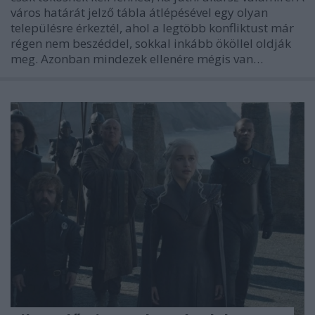
város határát jelző tábla átlépésével egy olyan
településre érkeztél, ahol a legtöbb konfliktust már
régen nem beszéddel, sokkal inkább ököllel oldják
meg. Azonban mindezek ellenére mégis van…