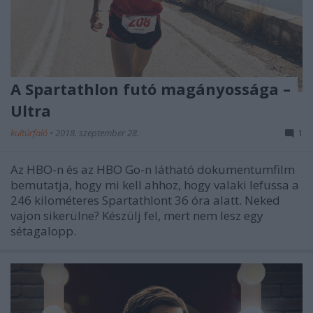
A Spartathlon futó magányossága –
Ultra
kultúrfaló
•
2018. szeptember 28.
1
Az HBO-n és az HBO Go-n látható dokumentumfilm
bemutatja, hogy mi kell ahhoz, hogy valaki lefussa a
246 kilométeres Spartathlont 36 óra alatt. Neked
vajon sikerülne? Készülj fel, mert nem lesz egy
sétagalopp.