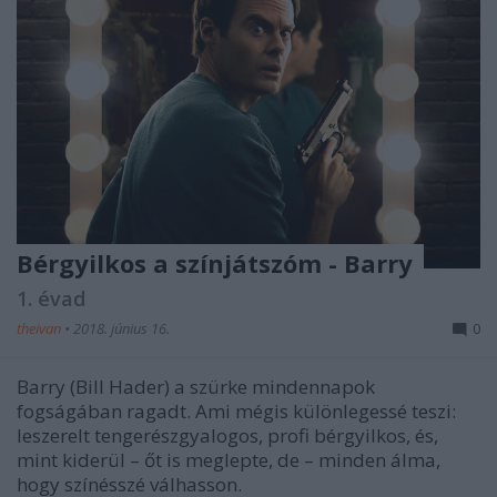
Bérgyilkos a színjátszóm - Barry
1. évad
theivan
•
2018. június 16.
0
Barry (Bill Hader) a szürke mindennapok
fogságában ragadt. Ami mégis különlegessé teszi:
leszerelt tengerészgyalogos, profi bérgyilkos, és,
mint kiderül – őt is meglepte, de – minden álma,
hogy színésszé válhasson.