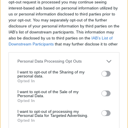
opt-out request is processed you may continue seeing
interest-based ads based on personal information utilized by
A Fekete Kalapos Ember, a Labirintus
us or personal information disclosed to third parties prior to
your opt-out. You may separately opt-out of the further
és az androidok- Westworld
disclosure of your personal information by third parties on the
IAB’s list of downstream participants. This information may
kultúrfaló
•
2018. április 17.
0
also be disclosed by us to third parties on the
IAB’s List of
Downstream Participants
that may further disclose it to other
2016 őszének egyik legnagyobb durranása volt a
third parties.
HBO sorozata, mely nagyszerűen keveri a mai
technikákat a western jellemzőivel, ráadásul a sci-fi
Please note that this website/app uses one or more Google
Personal Data Processing Opt Outs
műfaj keretein belül. Anthony Hopkins és Ed Harris
services and may gather and store information including but
neve láttán a stáblistán pedig minden filmrajongó
not limited to your visit or usage behaviour. You may click to
I want to opt-out of the Sharing of my
personal data.
megnyalja a 10 ujját. A készítőknek vajon sikerült…
grant or deny consent to Google and its third-party tags to
Opted In
use your data for below specified purposes in below Google
consent section.
I want to opt-out of the Sale of my
Personal Data.
Opted In
I want to opt-out of processing my
Personal Data for Targeted Advertising.
Opted In