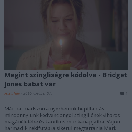
Megint szingliségre kódolva - Bridget
Jones babát vár
kultúrfaló
•
2016. október 07.
1
Már harmadszorra nyerhetünk bepillantást
mindannyiunk kedvenc angol szinglijének viharos
magánéletébe és kaotikus munkanapjaiba. Vajon
harmadik nekifutásra sikerül megtartania Mark