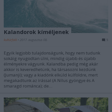
Kalandorok kíméljenek
kultúrfaló
•
2017. augusztus 08.
5
Egyik legjobb tulajdonságunk, hogy nem tudunk
sokáig nyugodtan ülni, mindig újabb és újabb
élményekre vágyunk. Kalandba pedig még akár
akkor is keveredhetünk, ha társasozni kezdünk
(Jumanji); vagy a kiadónk elküld külföldre, mert
megakadtunk az írással (A Nílus gyöngye és A
smaragd románca); de…