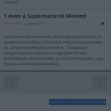
Darcyt?
1 éves a Supernatural Movies!
REMY
•
2013. szeptember 02.
2
Köszönöm mindenkinek, aki látogatja az oldalt, és
remélem a jövőben is találtok majd olyan cikkeket
itt, amiket érdekesnek tartotok. Továbbra is
megpróbálom szállítani a legújabb filmek
értékeléseit, illetve azokat, amiket érdekesnek, vagy
éppen elrettentőnek találok.
SÜTI BEÁLLÍTÁSOK MÓDOSÍTÁSA