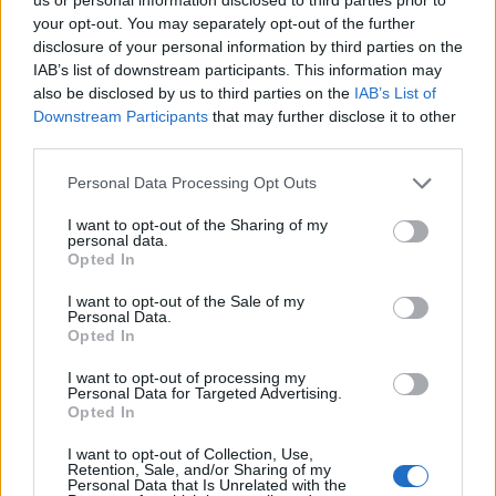
volt…
your opt-out. You may separately opt-out of the further
disclosure of your personal information by third parties on the
IAB’s list of downstream participants. This information may
also be disclosed by us to third parties on the
IAB’s List of
Downstream Participants
that may further disclose it to other
third parties.
Please note that this website/app uses one or more Google
Personal Data Processing Opt Outs
services and may gather and store information including but
not limited to your visit or usage behaviour. You may click to
I want to opt-out of the Sharing of my
personal data.
grant or deny consent to Google and its third-party tags to
Opted In
use your data for below specified purposes in below Google
consent section.
I want to opt-out of the Sale of my
Personal Data.
Opted In
I want to opt-out of processing my
Personal Data for Targeted Advertising.
Bemutatkozik a Supernatural Movies
Opted In
szerkesztősége
I want to opt-out of Collection, Use,
Retention, Sale, and/or Sharing of my
Supernatural Movies
•
2017. január 20.
0
Personal Data that Is Unrelated with the