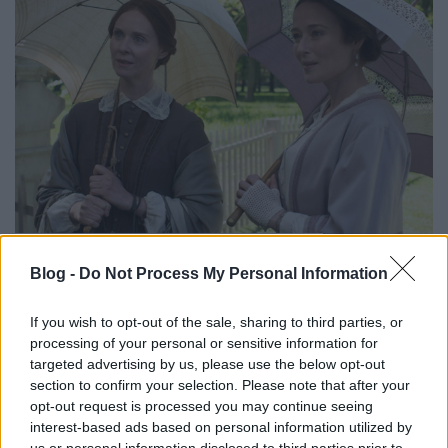
A lélek saját társat választ
Blog -
Do Not Process My Personal Information
kultúrfaló
•
2017. április 10.
0
If you wish to opt-out of the sale, sharing to third parties, or
Magyarországon valószínűleg kevés embernek cseng
processing of your personal or sensitive information for
ismerősen Emily Dickinson neve. Ha így van, akkor
targeted advertising by us, please use the below opt-out
Terence Davies filmjének köszönhetően közelebb
section to confirm your selection. Please note that after your
kerülhetünk ahhoz, hogy a 1800-as évek első felében
opt-out request is processed you may continue seeing
élő amerikai költőnő alakját, személyiségét és
interest-based ads based on personal information utilized by
költészetét megismerjük. Legalább is gondolom, ez
us or personal information disclosed to third parties prior to