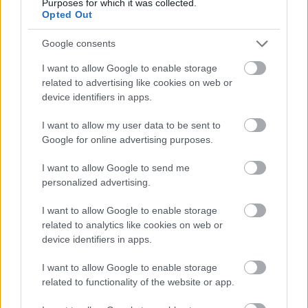
Purposes for which it was collected.
Opted Out
VHS, blockbusterek, képregényhősök, akciósztárok,
sci-fi, horror, trash, Tarantino és egy rakás
Google consents
nosztalgiabomba a videotéka korszakból.
I want to allow Google to enable storage
Mindemellett nem feledkezünk meg az
related to advertising like cookies on web or
ismeretlenekről, valamint a nagyágyúkról sem, azaz
device identifiers in apps.
itt van Kubrick, Fincher, Nolan, Scorsese, Eastwood,
Mijazaki, Cameron és még…
I want to allow my user data to be sent to
Google for online advertising purposes.
I want to allow Google to send me
personalized advertising.
I want to allow Google to enable storage
related to analytics like cookies on web or
device identifiers in apps.
I want to allow Google to enable storage
related to functionality of the website or app.