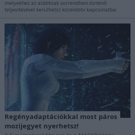
melyekhez az alábbiak sorrendben történő
teljesítésével kerülhetsz közelebbi kapcsolatba:
Regényadaptációkkal most páros
mozijegyet nyerhetsz!