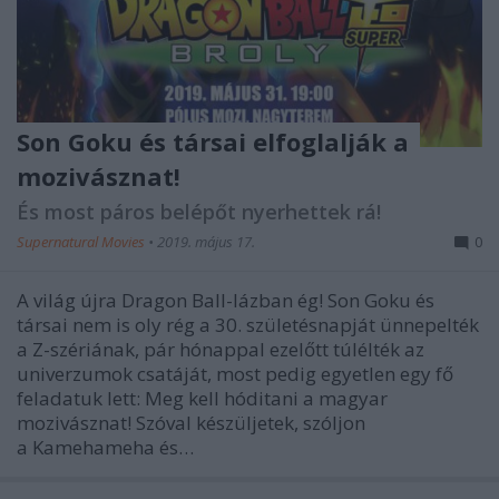
Son Goku és társai elfoglalják a
mozivásznat!
És most páros belépőt nyerhettek rá!
Supernatural Movies
•
2019. május 17.
0
A világ újra Dragon Ball-lázban ég! Son Goku és
társai nem is oly rég a 30. születésnapját ünnepelték
a Z-szériának, pár hónappal ezelőtt túlélték az
univerzumok csatáját, most pedig egyetlen egy fő
feladatuk lett: Meg kell hóditani a magyar
mozivásznat! Szóval készüljetek, szóljon
a Kamehameha és…