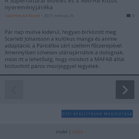
A Supernatural Movies és a MAFAB közös
nyereményjátéka
Supernatural Movies
•
2017. március 25.
0
Pár nap múlva kiderül, hogyan birkózott meg
Scarlett Johansson a kultikus manga és anime
adaptáció, a Páncélba zárt szellem főszerepével.
Amennyiben szívesen utánajárnátok a dolognak,
most itt a lehetőség, hogy mindezt a MAFAB által
biztosított páros mozijeggyel tegyétek.
SÜTI BEÁLLÍTÁSOK MÓDOSÍTÁSA
mobil
|
teljes