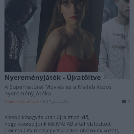
Nyereményjáték - Újratöltve
A Supernatural Movies és a Mafab közös
nyereményjátéka
Supernatural Movies
•
2017. június 25.
0
Kisebb kihagyás után újra itt az idő,
hogy kisorsoljunk két MAFAB által biztosított
Cinema City mozijegyet a lelkes olvasóink között,