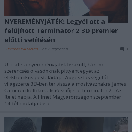
NYEREMÉNYJÁTÉK: Legyél ott a
felújított Terminator 2 3D premier
előtti vetítésén
Supernatural Movies
•
2017. augusztus 22.
0
Update: a nyereményjáték lezárult, három
szerencsés olvasónknak pittyent egyet az
elektronikus postaládája. Augusztus végétől
világszerte 3D-ben tér vissza a mozivásznakra James
Cameron kultikus akció-scifije, a Terminator 2 - Az
ítélet napja. A filmet Magyarországon szeptember
14-től mutatja be a…