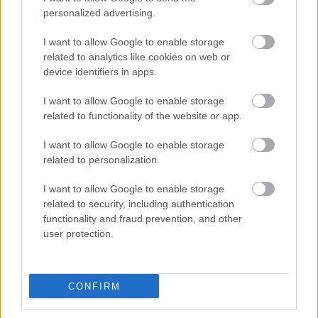
personalized advertising.
I want to allow Google to enable storage
Nyerj páros belépőt az utóbbi évek
related to analytics like cookies on web or
egyik legütősebb horrorfilmjének
device identifiers in apps.
premier előtti díszvetítésére
I want to allow Google to enable storage
A Supernatural Movies és a Pannonia
related to functionality of the website or app.
Entertainment közös nyereményjátéka
I want to allow Google to enable storage
Supernatural Movies
•
2018. január 21.
0
related to personalization.
A Babadook című ausztrál pszicho-horror-dráma az
I want to allow Google to enable storage
elsőfilmes Jennifer Kent alkotása, mely a 2014-es
related to security, including authentication
Sundance Filmfesztivál versenyszekciójában
functionality and fraud prevention, and other
debütált. Miután az akkori szezonban körbeutazta a
user protection.
világot, az összes jelentősebb horror/fantasy
filmfesztiválon lenyűgözte a közönséget és a
kritikusokat, a…
CONFIRM