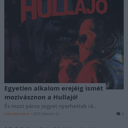
Egyetlen alkalom erejéig ismét
mozivásznon a Hullajó!
És most páros jegyet nyerhettek rá...
Lakat Barnabás
•
2019. február 22.
0