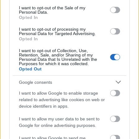
consent section.
Fél évszázaddal ezelőtt mutatták be minden idők
I want to opt-out of the Sale of my
Personal Data.
egyik legnagyobb hatású sci-fi kultuszfilmjét, a
Opted In
2001: Űrodisszeiát. Az évforduló alkalmából május
21-én hétfőn 19:00 órakor filmklub vetítést lesz a
I want to opt-out of processing my
Personal Data for Targeted Advertising.
Pólus Mozi Nagytermében, ahol 120m²-es
Opted In
mozivásznon láthatják a nézők Stanley Kubrick
időtlen…
I want to opt-out of Collection, Use,
Retention, Sale, and/or Sharing of my
Personal Data that Is Unrelated with the
Purposes for which it was collected.
Opted Out
Google consents
I want to allow Google to enable storage
related to advertising like cookies on web or
device identifiers in apps.
I want to allow my user data to be sent to
Google for online advertising purposes.
I want to allow Google to send me