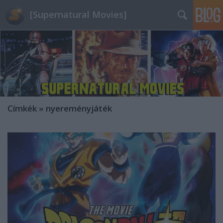
[Supernatural Movies]
Címkék
»
nyereményjáték