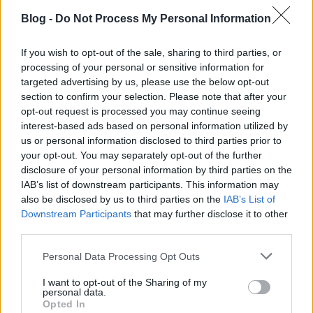
fantasyje, a Szörnyek és szerelmek (Il racconto dei…
Blog -
Do Not Process My Personal Information
If you wish to opt-out of the sale, sharing to third parties, or
processing of your personal or sensitive information for
targeted advertising by us, please use the below opt-out
section to confirm your selection. Please note that after your
opt-out request is processed you may continue seeing
interest-based ads based on personal information utilized by
us or personal information disclosed to third parties prior to
your opt-out. You may separately opt-out of the further
disclosure of your personal information by third parties on the
IAB’s list of downstream participants. This information may
also be disclosed by us to third parties on the
IAB’s List of
Downstream Participants
that may further disclose it to other
third parties.
2001: Űrodüsszeia 50. évfordulós
Please note that this website/app uses one or more Google
Personal Data Processing Opt Outs
services and may gather and store information including but
villám-nyereményjáték
not limited to your visit or usage behaviour. You may click to
I want to opt-out of the Sharing of my
personal data.
Supernatural Movies
•
2018. május 18.
0
grant or deny consent to Google and its third-party tags to
Opted In
use your data for below specified purposes in below Google