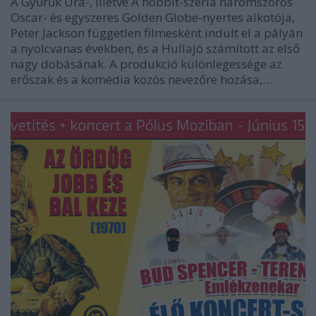
A Gyűrűk Ura-, illetve A hobbit-széria háromszoros
Oscar- és egyszeres Golden Globe-nyertes alkotója,
Peter Jackson független filmesként indult el a pályán
a nyolcvanas években, és a Hullajó számított az első
nagy dobásának. A produkció különlegessége az
erőszak és a komédia közös nevezőre hozása,…