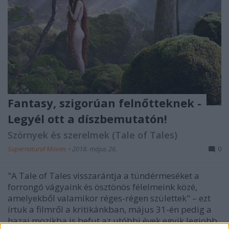
Fantasy, szigorúan felnőtteknek -
Legyél ott a díszbemutatón!
Szörnyek és szerelmek (Tale of Tales)
Supernatural Movies
•
2018. május 26.
0
"A Tale of Tales visszarántja a tündérmeséket a
forrongó vágyaink és ösztönös félelmeink közé,
amelyekből valamikor réges-régen születtek" – ezt
írtuk a filmről a kritikánkban, május 31-én pedig a
hazai mozikba is befut az utóbbi évek egyik legjobb