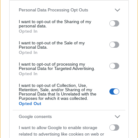
Please note that this website/app uses one or more Google
Personal Data Processing Opt Outs
services and may gather and store information including but
not limited to your visit or usage behaviour. You may click to
I want to opt-out of the Sharing of my
personal data.
grant or deny consent to Google and its third-party tags to
Opted In
use your data for below specified purposes in below Google
consent section.
I want to opt-out of the Sale of my
Personal Data.
Opted In
I want to opt-out of processing my
Personal Data for Targeted Advertising.
Opted In
"A TV-s cowboyok hazudnak" - Volt
I want to opt-out of Collection, Use,
egyszer egy Hollywood
Retention, Sale, and/or Sharing of my
Personal Data that Is Unrelated with the
Purposes for which it was collected.
Fincherista
•
2019. augusztus 08.
6
Opted Out
“Kár, hogy a régi jó dolgokból már nem maradt
Google consents
semmi” - kellett neked panaszkodni, nagyapus, most
I want to allow Google to enable storage
nézz csak a filmes, TV-s vagy zenei felhozatalra.
related to advertising like cookies on web or
Minden a másolat másolatának másolata, vagy jobb