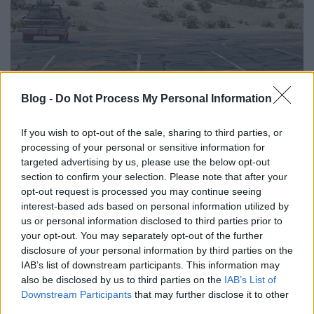
Drone Sweet Drone - Elektronikus
Blog -
Do Not Process My Personal Information
állam
If you wish to opt-out of the sale, sharing to third parties, or
Fincherista
•
2019. szeptember 29.
1
processing of your personal or sensitive information for
targeted advertising by us, please use the below opt-out
Ha van gyenge pontja Simon Stålenhag Elektronikus
section to confirm your selection. Please note that after your
állam c. művének, akkor az a besorolhatatlansága.
opt-out request is processed you may continue seeing
Egyszerűen nem tudok kisregényként hivatkozni rá,
interest-based ads based on personal information utilized by
mert azzal figyelmen kívül hagynám a kiállításba illő
us or personal information disclosed to third parties prior to
illusztrációit, de nem nevezhetem illusztrált
your opt-out. You may separately opt-out of the further
könyvnek sem, mert a festményeinek ereje jócskán…
disclosure of your personal information by third parties on the
IAB’s list of downstream participants. This information may
also be disclosed by us to third parties on the
IAB’s List of
Downstream Participants
that may further disclose it to other
third parties.