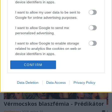
device identifiers in apps.
esetben folytatás, előzmény, spin-off, esetleg
crossover, mert manapság már nem dívik egyedi
I want to allow my user data to be sent to
filmekre…
Google for online advertising purposes.
I want to allow Google to send me
personalized advertising.
I want to allow Google to enable storage
related to analytics like cookies on web or
device identifiers in apps.
I want to allow Google to enable storage
CONFIRM
related to functionality of the website or app.
I want to allow Google to enable storage
Data Deletion
Data Access
Privacy Policy
related to personalization.
I want to allow Google to enable storage
related to security, including authentication
Vérmocskos blaszfémia - Prédikátor
functionality and fraud prevention, and other
user protection.
Fincherista
•
2019. május 10.
1