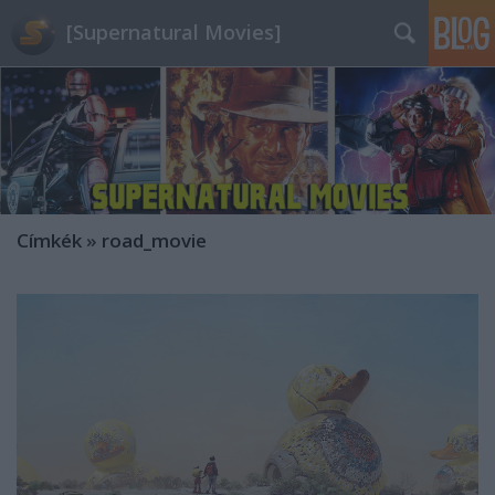
[Supernatural Movies]
Címkék
»
road_movie