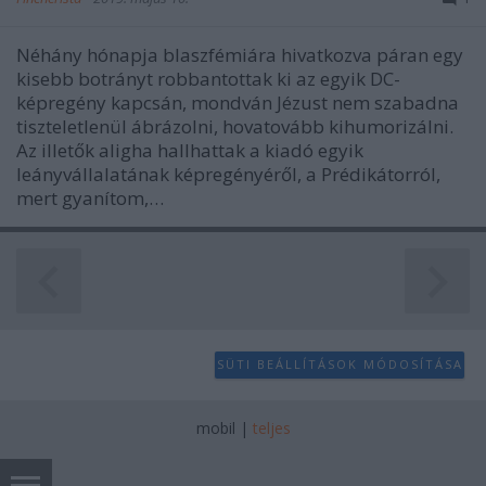
Néhány hónapja blaszfémiára hivatkozva páran egy
kisebb botrányt robbantottak ki az egyik DC-
képregény kapcsán, mondván Jézust nem szabadna
tiszteletlenül ábrázolni, hovatovább kihumorizálni.
Az illetők aligha hallhattak a kiadó egyik
leányvállalatának képregényéről, a Prédikátorról,
mert gyanítom,…
SÜTI BEÁLLÍTÁSOK MÓDOSÍTÁSA
mobil
|
teljes