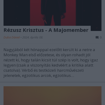
Rézusz Krisztus - A Majomember
Duba Dániel
•
2024. április 08.
0
Nagyjából két hónappal ezelőtt került ki a netre a
Monkey Man első előzetese, és olyan rohadt jól
nézett ki, hogy talán kicsit túl szép is volt, hogy igaz
legyen (csak a viszonyítás kedvéért a kritika alatt
csatolva). Vérbő és testközeli harcművészeti
jelenetek, egzotikus arcok, egzotikus…