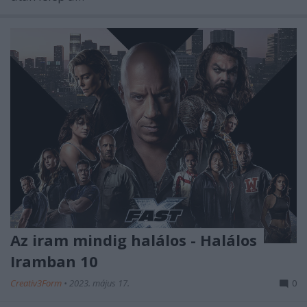
Az iram mindig halálos - Halálos
Iramban 10
Creativ3Form
•
2023. május 17.
0