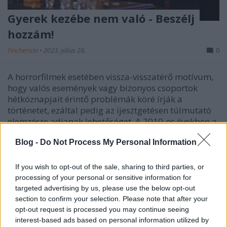
Gyerek kezébe nem való - Beszélj
hozzám!
Fincherista
•
2023. július 28.
0
A horrorfilmek esetében vissza-visszatérő motívum,
hogy valós események vagy bizonyos csoportok
hétköznapjait érintő problémák köré írják a
történetet, ezáltal pedig az ijesztgetésen túlmutató
elemzésre adjanak lehetőséget. A 2010-es években a
művészfilmesebb megközelítésű horrorokat el is
Blog -
Do Not Process My Personal Information
nevezte a…
If you wish to opt-out of the sale, sharing to third parties, or
processing of your personal or sensitive information for
targeted advertising by us, please use the below opt-out
section to confirm your selection. Please note that after your
opt-out request is processed you may continue seeing
interest-based ads based on personal information utilized by