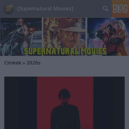
[Supernatural Movies]
Címkék
»
2020s