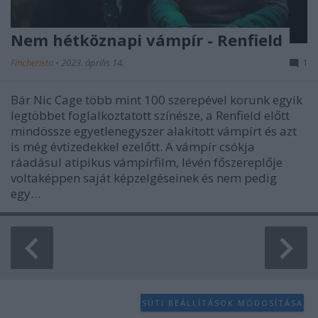
Nem hétköznapi vámpír - Renfield
Fincherista
•
2023. április 14.
1
Bár Nic Cage több mint 100 szerepével korunk egyik
legtöbbet foglalkoztatott színésze, a Renfield előtt
mindössze egyetlenegyszer alakított vámpírt és azt
is még évtizedekkel ezelőtt. A vámpír csókja
ráadásul atipikus vámpírfilm, lévén főszereplője
voltaképpen saját képzelgéseinek és nem pedig
egy…
SÜTI BEÁLLÍTÁSOK MÓDOSÍTÁSA