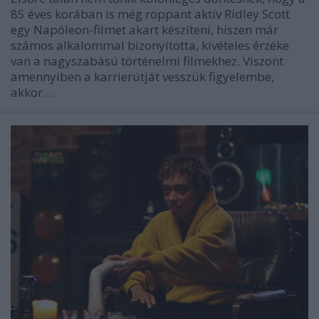
85 éves korában is még roppant aktív Ridley Scott
egy Napóleon-filmet akart készíteni, hiszen már
számos alkalommal bizonyította, kivételes érzéke
van a nagyszabású történelmi filmekhez. Viszont
amennyiben a karrierútját vesszük figyelembe,
akkor…