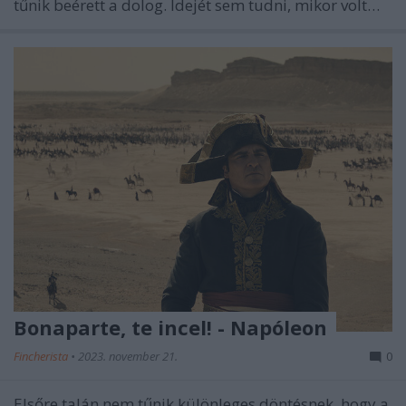
tűnik beérett a dolog. Idejét sem tudni, mikor volt…
Bonaparte, te incel! - Napóleon
Fincherista
•
2023. november 21.
0
Elsőre talán nem tűnik különleges döntésnek, hogy a