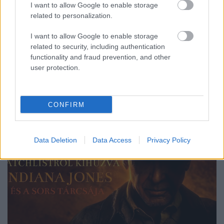
I want to allow Google to enable storage
related to personalization.
Bevallom, nekem sosem volt a címben megnevezett
játékbabám, én a legosok közé tartoztam. De
I want to allow Google to enable storage
megértem azokat a kislányokat, akik Barbiejukkal
related to security, including authentication
teáznak, álomházat építenek neki, különféle ruhákba
functionality and fraud prevention, and other
öltöztetik, elviszik autózni és akár másik
user protection.
alteregójukkal, vagy valamelyik Kennel is
összeismerkedtetik. …
CONFIRM
Data Deletion
Data Access
Privacy Policy