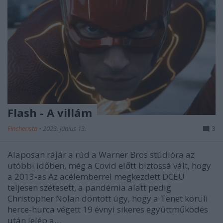
Flash - A villám
Fincherista
•
2023. június 13.
3
Alaposan rájár a rúd a Warner Bros stúdióra az
utóbbi időben, még a Covid előtt biztossá vált, hogy
a 2013-as Az acélemberrel megkezdett DCEU
teljesen szétesett, a pandémia alatt pedig
Christopher Nolan döntött úgy, hogy a Tenet körüli
herce-hurca végett 19 évnyi sikeres együttműködés
után lelép a…