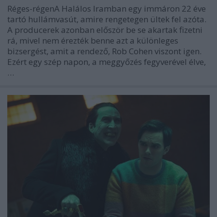
Réges-régenA Halálos Iramban egy immáron 22 éve
tartó hullámvasút, amire rengetegen ültek fel azóta.
A producerek azonban először be se akartak fizetni
rá, mivel nem érezték benne azt a különleges
bizsergést, amit a rendező, Rob Cohen viszont igen.
Ezért egy szép napon, a meggyőzés fegyverével élve,
…