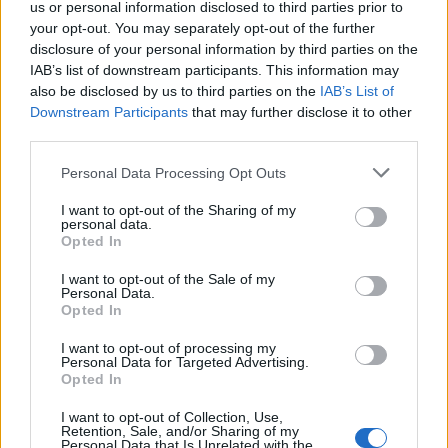
us or personal information disclosed to third parties prior to
your opt-out. You may separately opt-out of the further
disclosure of your personal information by third parties on the
IAB’s list of downstream participants. This information may
also be disclosed by us to third parties on the
IAB’s List of
Downstream Participants
that may further disclose it to other
third parties.
Please note that this website/app uses one or more Google
Personal Data Processing Opt Outs
Az ember, aki felébresztette a Napot
services and may gather and store information including but
not limited to your visit or usage behaviour. You may click to
I want to opt-out of the Sharing of my
- Oppenheimer
personal data.
grant or deny consent to Google and its third-party tags to
Opted In
use your data for below specified purposes in below Google
Duba Dániel
•
2023. július 21.
1
consent section.
I want to opt-out of the Sale of my
Personal Data.
Az atom a görög “atomosz” szóból ered, jelentése
Opted In
oszthatatlan. Az ógörögökre 1938-ban cáfoltak rá a
náci Németországban, amikor Otto Hahn, Lise
I want to opt-out of processing my
Personal Data for Targeted Advertising.
Meitner és Fritz Strassman megosztotta a
Opted In
megoszthatatlant, és tanúja volt az első irányított
maghasadásnak, miközben neutronokkal
I want to opt-out of Collection, Use,
Retention, Sale, and/or Sharing of my
bombáztak egy uránium…
Personal Data that Is Unrelated with the