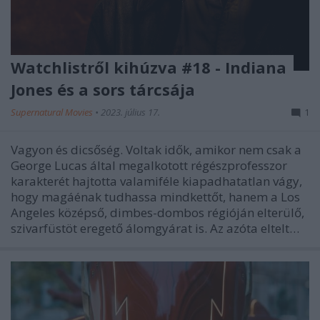
Watchlistről kihúzva #18 - Indiana
Jones és a sors tárcsája
Supernatural Movies
•
2023. július 17.
1
Vagyon és dicsőség. Voltak idők, amikor nem csak a
George Lucas által megalkotott régészprofesszor
karakterét hajtotta valamiféle kiapadhatatlan vágy,
hogy magáénak tudhassa mindkettőt, hanem a Los
Angeles középső, dimbes-dombos régióján elterülő,
szivarfüstöt eregető álomgyárat is. Az azóta eltelt…