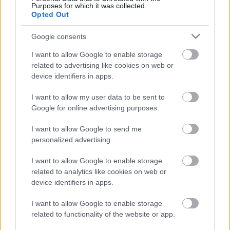
Purposes for which it was collected.
Opted Out
Google consents
I want to allow Google to enable storage
related to advertising like cookies on web or
device identifiers in apps.
I want to allow my user data to be sent to
Google for online advertising purposes.
I want to allow Google to send me
personalized advertising.
I want to allow Google to enable storage
related to analytics like cookies on web or
Egzisztenciális válság még nem volt
device identifiers in apps.
ilyen szórakoztató - Barbie
I want to allow Google to enable storage
Barbenheimer 1. felvonás
related to functionality of the website or app.
kultúrfaló
•
2023. július 20.
1